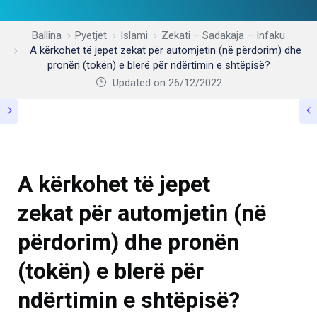
Ballina
Pyetjet
Islami
Zekati – Sadakaja – Infaku
A kërkohet të jepet zekat për automjetin (në përdorim) dhe
pronën (tokën) e blerë për ndërtimin e shtëpisë?
Updated on 26/12/2022
ZEKATI – SADAKAJA – INFAKU
A kërkohet të jepet
zekat për automjetin (në
përdorim) dhe pronën
(tokën) e blerë për
ndërtimin e shtëpisë?