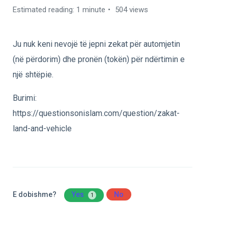
Estimated reading: 1 minute
504 views
Ju nuk keni nevojë të jepni zekat për automjetin
(në përdorim) dhe pronën (tokën) për ndërtimin e
një shtëpie.
Burimi:
https://questionsonislam.com/question/zakat-
land-and-vehicle
E dobishme?
Yes
No
1