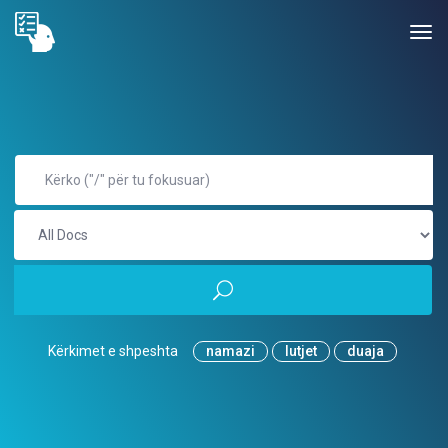
Kërkimet e shpeshta
namazi
lutjet
duaja