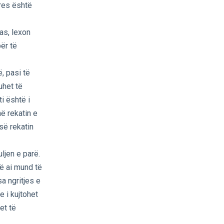
ures është
as, lexon
për të
, pasi të
uhet të
i është i
ë rekatin e
së rekatin
uljen e parë.
rë ai mund të
sa ngritjes e
 i kujtohet
et të