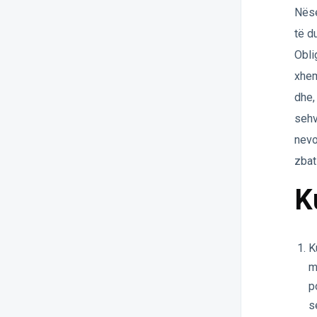
Nëse
të d
Obli
xhem
dhe,
sehv
nevo
zbat
K
K
m
p
s