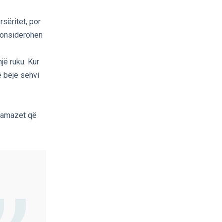
rsëritet, por
 konsiderohen
jë ruku. Kur
ë bëjë sehvi
 namazet që