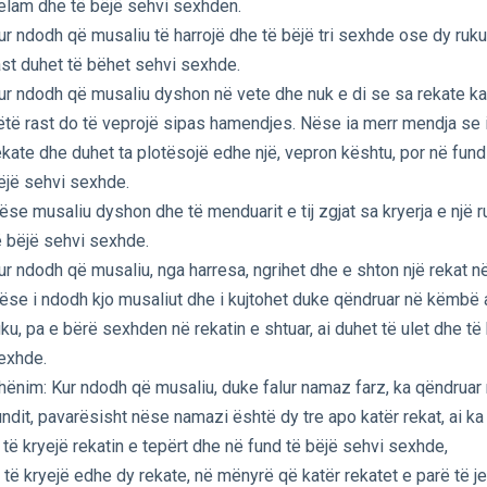
elam dhe të bëjë sehvi sexhden.
ur ndodh që musaliu të harrojë dhe të bëjë tri sexhde ose dy ruku
ast duhet të bëhet sehvi sexhde.
ur ndodh që musaliu dyshon në vete dhe nuk e di se sa rekate ka 
ëtë rast do të veprojë sipas hamendjes. Nëse ia merr mendja se i k
ekate dhe duhet ta plotësojë edhe një, vepron kështu, por në fund
ëjë sehvi sexhde.
ëse musaliu dyshon dhe të menduarit e tij zgjat sa kryerja e një r
ë bëjë sehvi sexhde.
ur ndodh që musaliu, nga harresa, ngrihet dhe e shton një rekat 
ëse i ndodh kjo musaliut dhe i kujtohet duke qëndruar në këmbë
uku, pa e bërë sexhden në rekatin e shtuar, ai duhet të ulet dhe të
exhde.
hënim: Kur ndodh që musaliu, duke falur namaz farz, ka qëndruar 
undit, pavarësisht nëse namazi është dy tre apo katër rekat, ai k
. të kryejë rekatin e tepërt dhe në fund të bëjë sehvi sexhde,
. të kryejë edhe dy rekate, në mënyrë që katër rekatet e parë të je