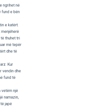
he ngrihet në
ë fund e bën
in e katërt.
et menjëherë
ë thuhet tri
ruar më tepër
tërt dhe të
arz. Kur
ar vendin dhe
në fund të
n vetëm një
ojë namazin,
të japë