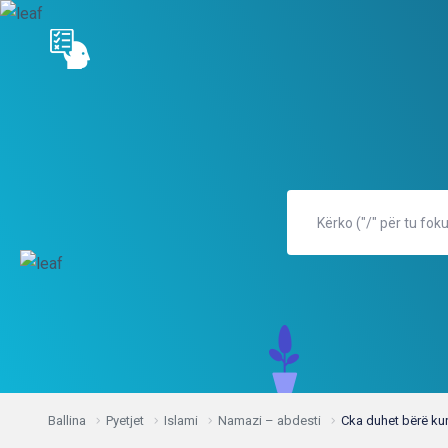
Ballina
Pyetjet
Islami
Namazi – abdesti
Cka duhet bërë kur