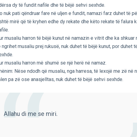
dërsa dy të fundit nafile dhe të bëjë sehvi sexhde.
o nuk pati qëndruar fare në uljen e fundit, namazi farz duhet të pë
shtë mirë që të kryhen edhe dy rekate dhe këto rekate të falura
file.
ur musaliu harron të bëjë kunut në namazin e vitrit dhe ka shkuar n
ë ngrihet musaliu prej rukusë, nuk duhet të bëjë kunut, por duhet t
exhde.
ur musaliu harron më shumë se një herë në namaz.
hënim: Nëse ndodh që musaliu, nga harresa, të lexojë me zë në
alen pa zë ose anasjelltas, nuk duhet të bëjë sehvi sexhde.
Allahu di me se miri.