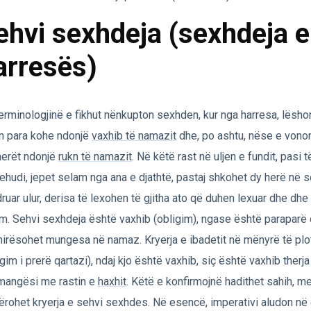
ehvi sexhdeja (sexhdeja e
arresës)
erminologjinë e fikhut nënkupton sexhden, kur nga harresa, lësho
n para kohe ndonjë
vaxhib të namazit
dhe, po ashtu, nëse e vono
erët ndonjë
rukn të namazit
. Në këtë rast në uljen e fundit, pasi
ehudi, jepet selam nga ana e djathtë, pastaj shkohet dy herë në
ruar ulur, derisa të lexohen të gjitha ato që duhen lexuar dhe dhe
m. Sehvi sexhdeja është vaxhib (obligim), ngase është paraparë 
irësohet mungesa në namaz. Kryerja e ibadetit në mënyrë të plo
igim i prerë qartazi), ndaj kjo është vaxhib, siç është vaxhib therja
mangësi me rastin e
haxhit
. Këtë e konfirmojnë hadithet sahih, me
ërohet kryerja e sehvi sexhdes. Në esencë, imperativi aludon në 