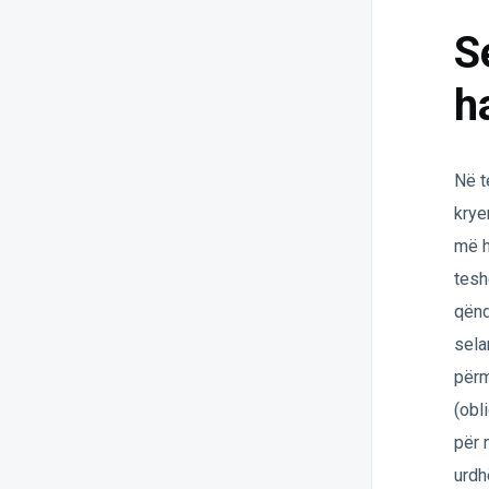
S
h
Në t
krye
më h
tesh
qënd
sela
përm
(obl
për 
urdh