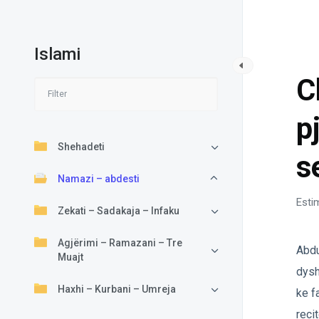
Islami
NA
C
p
Shehadeti
s
Namazi – abdesti
Esti
Zekati – Sadakaja – Infaku
Agjërimi – Ramazani – Tre
Abdu
Muajt
dysh
Haxhi – Kurbani – Umreja
ke f
reci