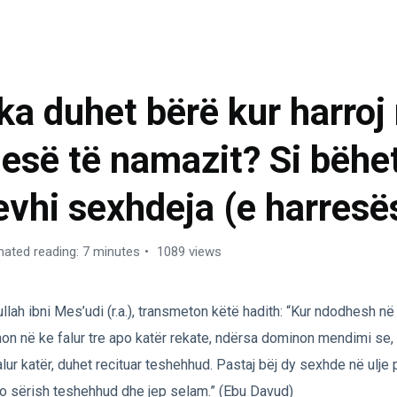
MAZI – ABDESTI
ka duhet bërë kur harroj 
jesë të namazit? Si bëhe
evhi sexhdeja (e harresë
mated reading: 7 minutes
1089 views
llah ibni Mes’udi (r.a.), transmeton këtë hadith: “Kur ndodhesh 
on në ke falur tre apo katër rekate, ndërsa dominon mendimi se, 
alur katër, duhet recituar teshehhud. Pastaj bëj dy sexhde në ulje 
to sërish teshehhud dhe jep selam.” (Ebu Davud)