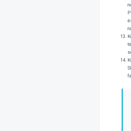
n
P
ë
na
K
t
s
K
S
f