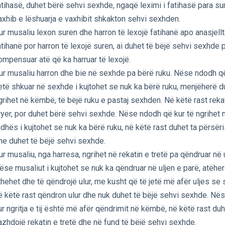
atihasë, duhet bërë sehvi sexhde, ngaqë leximi i fatihasë para s
axhib e lëshuarja e vaxhibit shkakton sehvi sexhden.
ur musaliu lexon suren dhe harron të lexojë fatihanë apo anasjellt
atihanë por harron të lexojë suren, ai duhet të bëjë sehvi sexhde 
ompensuar atë që ka harruar të lexojë.
ur musaliu harron dhe bie në sexhde pa bërë ruku. Nëse ndodh që
etë shkuar në sexhde i kujtohet se nuk ka bërë ruku, menjëherë d
grihet në këmbë, të bëjë ruku e pastaj sexhden. Në këtë rast rekat
ryer, por duhet bërë sehvi sexhde. Nëse ndodh që kur të ngrihet n
adhës i kujtohet se nuk ka bërë ruku, në këtë rast duhet ta përsëri
he duhet të bëjë sehvi sexhde.
ur musaliu, nga harresa, ngrihet në rekatin e tretë pa qëndruar në 
ëse musaliut i kujtohet se nuk ka qëndruar në uljen e parë, atëhe
thehet dhe të qëndrojë ulur, me kusht që të jetë më afër uljes se 
ë këtë rast qëndron ulur dhe nuk duhet të bëjë sehvi sexhde. Nëse
ur ngritja e tij është më afër qëndrimit në këmbë, në këtë rast duh
azhdojë rekatin e tretë dhe në fund të bëjë sehvi sexhde.