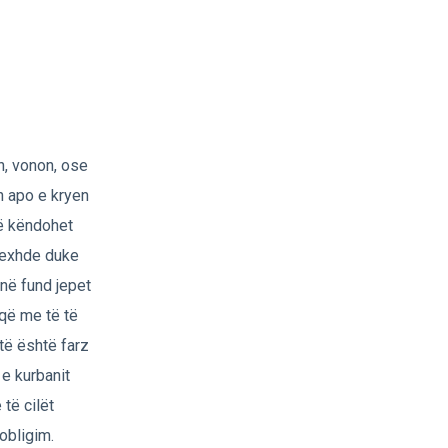
n, vonon, ose
n apo e kryen
 të këndohet
 sexhde duke
 në fund jepet
që me të të
të është farz
 e kurbanit
 të cilët
obligim.