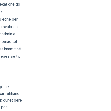
mëkat dhe do
ë.
u edhe për
vi sexhden
zbatimin e
 paraqitet
tet imamit në
esës së tij.
 që se
uar fatihanë
nuk duhet bëre
t pas