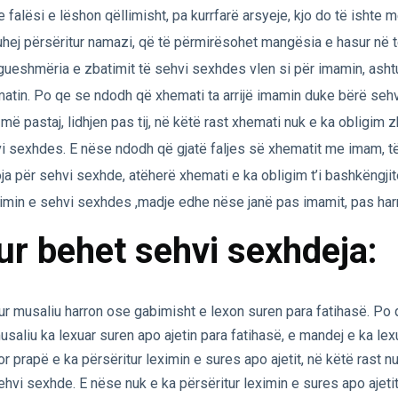
 falësi e lëshon qëllimisht, pa kurrfarë arsyeje, kjo do të ishte 
uhej përsëritur namazi, që të përmirësohet mangësia e hasur në t
gueshmëria e zbatimit të sehvi sexhdes vlen si për imamin, asht
atin. Po qe se ndodh që xhemati ta arrijë imamin duke bërë seh
 më pastaj, lidhjen pas tij, në këtë rast xhemati nuk e ka obligim 
i sexhdes. E nëse ndodh që gjatë faljes së xhematit me imam, të
ja për sehvi sexhde, atëherë xhemati e ka obligim t’i bashkëngji
imin e sehvi sexhdes ,madje edhe nëse janë pas imamit, pas harr
ur behet sehvi sexhdeja:
ur musaliu harron ose gabimisht e lexon suren para fatihasë. Po
usaliu ka lexuar suren apo ajetin para fatihasë, e mandej e ka lex
or prapë e ka përsëritur leximin e sures apo ajetit, në këtë rast 
ehvi sexhde. E nëse nuk e ka përsëritur leximin e sures apo ajeti