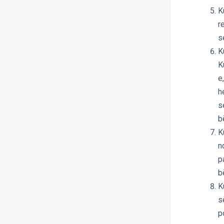
K
r
s
K
K
e
h
s
b
K
n
p
b
K
s
p