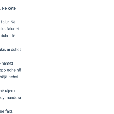
. Në këtë
falur. Në
a falur tri
 duhet të
ukn, ai duhet
në namaz.
 apo edhe në
 bëjë sehvi
në uljen e
a dy mundësi:
në farz,