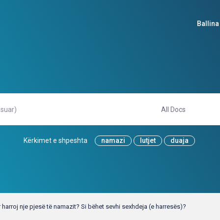
Ballina
Kërkimet e shpeshta
namazi
lutjet
duaja
 harroj nje pjesë të namazit? Si bëhet sevhi sexhdeja (e harresës)?