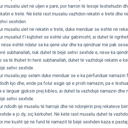
ur musaliu ulet në uljen e parë, por harron të lexojë teshehudin d
ekatin e tretë. Në këtë rast musaliu vazhdon rekatin e tretë dhe n
ehvi sexhden.
ur musaliu ulet në rekatin e tretë, duke menduar se është në rekat
ur musaliut t’i kujtohet se është ulur gabimisht, ai duhet të ngrih
, nëse është ndalur sa ka qenë ulur dhe ka qëndruar më pak sesa t
erë subhanallah, nuk duhet të bëjë sehvi sexhde e, nëse ka qënd
e sa të thuhet tri herë subhanallah, duhet të vazhdojë rekatin e ka
ëjë sehvi sexhde.
ur musaliu jep selam duke menduar se e ka përfunduar namazin f
dodh kjo dhe, ende pa folur asgjë që e prish namazin, pa e lëshu
a e larguar gjoksin prej kibles, ai duhet ta vazhdojë namazin dhe 
ëjë sehvi sexhde.
ur ndodh që musaliu të harrojë dhe në ndonjërin prej rekateve bë
exhde e jo dy, siç kërkohet. Në këtë rast musaliu duhet ta vazhd
or me kusht që në fund të namazit të bëjë sexhden kaza e pastaj 