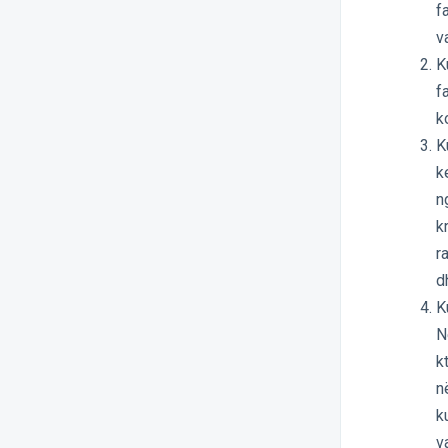
f
v
K
f
k
K
k
n
k
r
d
K
N
k
n
k
v