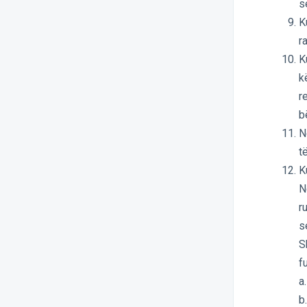
s
K
r
K
k
r
b
N
t
K
N
r
s
S
f
a
b