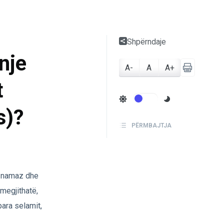
Shpërndaje
nje
A-
A
A+
t
s)?
PËRMBAJTJA
në namaz dhe
megjithatë,
para selamit,