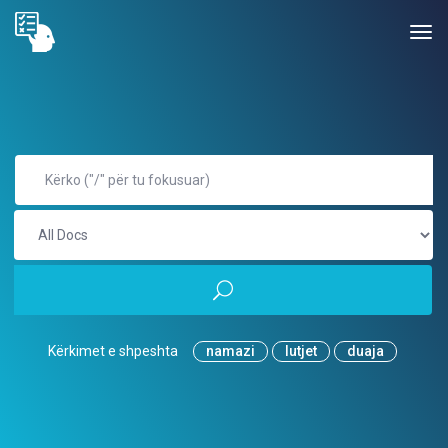
Kërkimet e shpeshta
namazi
lutjet
duaja