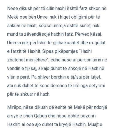
Nëse dikush për të cilin haxhi është farz shkon në
Mekë ose bën Umre, nuk i hiqet obligimi për të
shkuar në haxh, sepse umreja është sunet; nuk
mund ta zëvendësojë haxhin farz. Përveç kësaj,
Umreja nuk përfshin të gjitha kushtet dhe rregullat
e farzit të Haxhit. Sipas pikëpamjes “Haxhi
zbatohet menjëherë”, edhe nëse ai person arrin në
vendin e tij/saj, ai/ajo duhet të shkojë në Haxh në
vitin e parë. Pa shlyer borxhin e tij/saj për lutjet,
ata nuk duhet të konsiderohen të lirë nga detyrimi
për të shkuar në haxh.
Mirëpo, nëse dikush që është në Mekë për ndonjë
arsye e sheh Qaben dhe nëse është sezoni i
Haxhit, ai ose ajo duhet ta kryejë Haxhin. Muajt ​​e