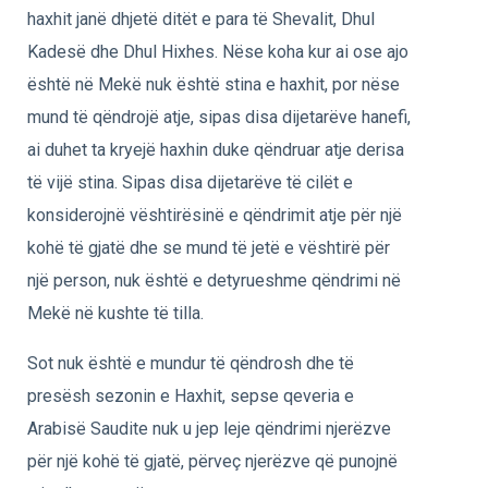
haxhit janë dhjetë ditët e para të Shevalit, Dhul
Kadesë dhe Dhul Hixhes. Nëse koha kur ai ose ajo
është në Mekë nuk është stina e haxhit, por nëse
mund të qëndrojë atje, sipas disa dijetarëve hanefi,
ai duhet ta kryejë haxhin duke qëndruar atje derisa
të vijë stina. Sipas disa dijetarëve të cilët e
konsiderojnë vështirësinë e qëndrimit atje për një
kohë të gjatë dhe se mund të jetë e vështirë për
një person, nuk është e detyrueshme qëndrimi në
Mekë në kushte të tilla.
Sot nuk është e mundur të qëndrosh dhe të
presësh sezonin e Haxhit, sepse qeveria e
Arabisë Saudite nuk u jep leje qëndrimi njerëzve
për një kohë të gjatë, përveç njerëzve që punojnë