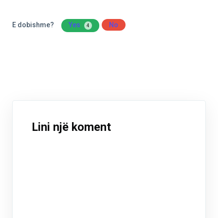
E dobishme?
Yes
No
4
Lini një koment