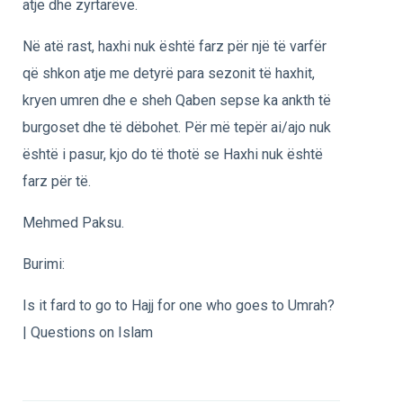
atje dhe zyrtarëve.
Në atë rast, haxhi nuk është farz për një të varfër
që shkon atje me detyrë para sezonit të haxhit,
kryen umren dhe e sheh Qaben sepse ka ankth të
burgoset dhe të dëbohet. Për më tepër ai/ajo nuk
është i pasur, kjo do të thotë se Haxhi nuk është
farz për të.
Mehmed Paksu.
Burimi:
Is it fard to go to Hajj for one who goes to Umrah?
| Questions on Islam