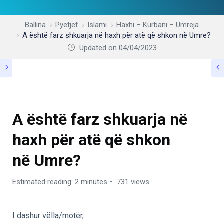
Ballina
Pyetjet
Islami
Haxhi – Kurbani – Umreja
A është farz shkuarja në haxh për atë që shkon në Umre?
Updated on 04/04/2023
HAXHI – KURBANI – UMREJA
A është farz shkuarja në
haxh për atë që shkon
në Umre?
Estimated reading: 2 minutes
731 views
I dashur vëlla/motër,