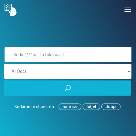
Kërkimet e shpeshta
namazi
lutjet
duaja