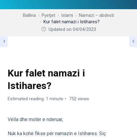
Ballina
Pyetjet
Islami
Namazi – abdesti
Kur falet namazi i Istihares?
Updated on 04/04/2023
NAMAZI – ABDESTI
Kur falet namazi i
Istihares?
Estimated reading: 1 minute
752 views
Vëlla dhe motër e nderuar,
Nuk ka kohë fikse për namazin e Istihares. Siç