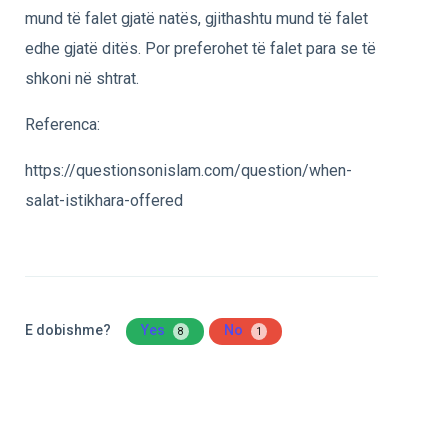
mund të falet gjatë natës, gjithashtu mund të falet
edhe gjatë ditës. Por preferohet të falet para se të
shkoni në shtrat.
Referenca:
https://questionsonislam.com/question/when-
salat-istikhara-offered
E dobishme?
Yes
No
8
1