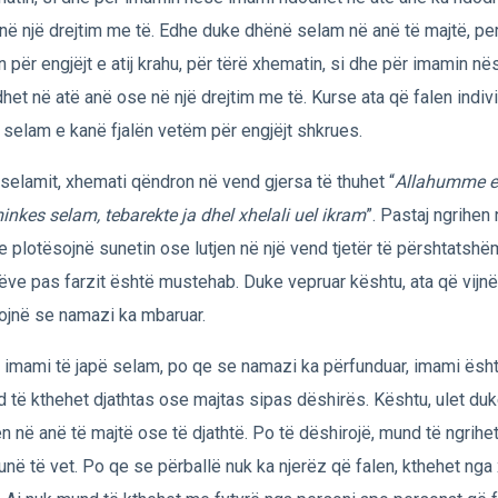
në një drejtim me të. Edhe duke dhënë selam në anë të majtë, pe
ën për engjëjt e atij krahu, për tërë xhematin, si dhe për imamin n
het në atë anë ose në një drejtim me të. Kurse ata që falen indiv
 selam e kanë fjalën vetëm për engjëjt shkrues.
selamit, xhemati qëndron në vend gjersa të thuhet “
Allahumme e
inkes selam, tebarekte ja dhel xhelali uel ikram
”. Pastaj ngrihen
e plotësojnë sunetin ose lutjen në një vend tjetër të përshtatshëm
ëve pas farzit është mustehab. Duke vepruar kështu, ata që vijn
ojnë se namazi ka mbaruar.
 imami të japë selam, po qe se namazi ka përfunduar, imami është 
 të kthehet djathtas ose majtas sipas dëshirës. Kështu, ulet du
en në anë të majtë ose të djathtë. Po të dëshirojë, mund të ngrihe
unë të vet. Po qe se përballë nuk ka njerëz që falen, kthehet nga