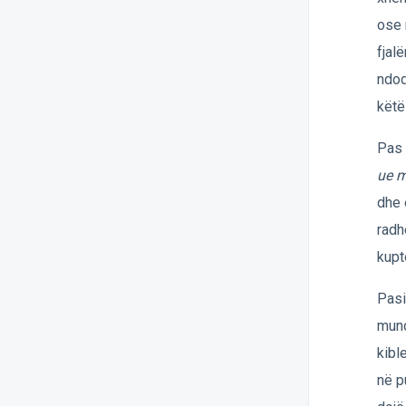
ose 
fjal
ndod
këtë
Pas 
ue m
dhe 
radh
kupt
Pasi
mund
kibl
në p