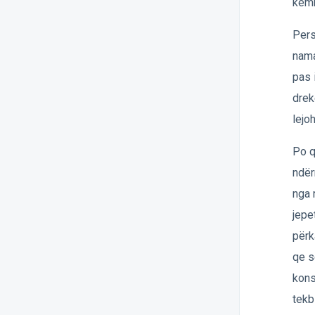
këmb
Pers
nama
pas 
drek
lejoh
Po q
ndër
nga 
jepe
përk
qe s
kons
tekb