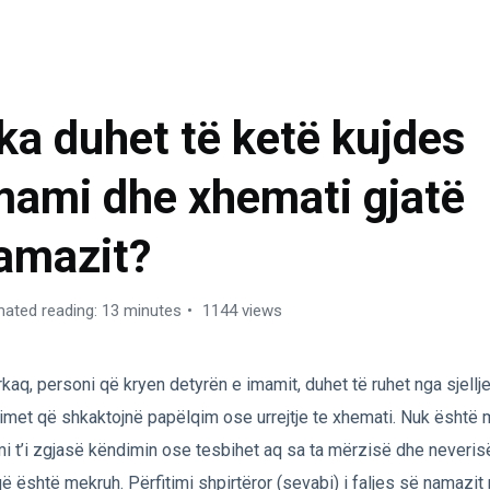
MAZI – ABDESTI
ka duhet të ketë kujdes
mami dhe xhemati gjatë
amazit?
mated reading: 13 minutes
1144 views
kaq, personi që kryen detyrën e imamit, duhet të ruhet nga sjellj
imet që shkaktojnë papëlqim ose urrejtje te xhemati. Nuk është
i t’i zgjasë këndimin ose tesbihet aq sa ta mërzisë dhe neveris
që është mekruh. Përfitimi shpirtëror (sevabi) i faljes së namazi