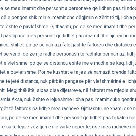
e se mes imamit dhe personit a personave që lidhen pas tij ndod
ë që e pengon shikimin e imamit dhe dëgjimin e zërit të tij, lidhja p
te është e pavlefshme. Gjithashtu, po qe se mes imamit dhe per
et pas tij ose mes personit që lidhet pas imamit dhe një radhe m
ancë, shihet: po qe se namazi falet jashtë faltores dhe distanca
l se vendi që zë një radhë personash të radhitur për namaz, lidh
t e vlefshme; po qe se distanca është më e madhe se kaq, lidhj
et e pavlefshme. Por në kushtet e faljes së namazit brenda falt
e të jetë distanca, nuk përbën pengesë për vlefshmërinë e lidh
it. Megjithëkëtë, sipas disa dijetarëve, në faltoret me mjedis sh
hamia Aksa, nuk është e lejueshme lidhja pas imamit duke qëndru
argët të faltores pa lidhje mes radhëve. Gjithashtu, në xhami ose 
apur, po qe se mes imamit dhe personit që lidhet pas tij kalon një
erë sa të lejojë vozitjen e një varke nëpër të, ose mes radhëve n
ancë e lirë sa për të kaluar ndonjë autoveturë, këto rrethana bëh