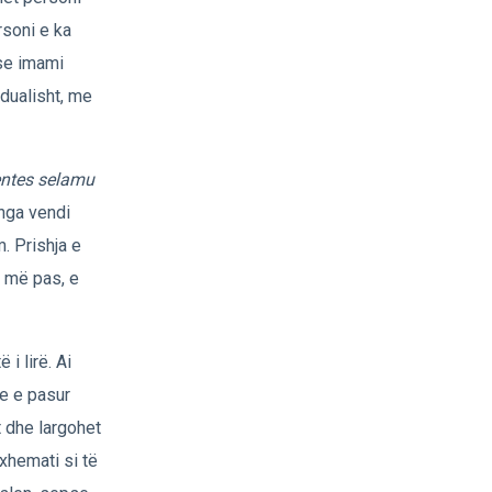
rsoni e ka
ëse imami
idualisht, me
ntes selamu
 nga vendi
. Prishja e
ë më pas, e
i lirë. Ai
ke e pasur
t dhe largohet
 xhemati si të