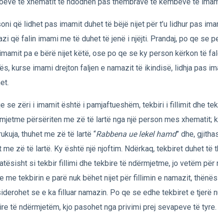
ëve të xhematit të ndodhen pas thembrave të këmbëve të imam
oni që lidhet pas imamit duhet të bëjë nijet për t’u lidhur pas im
zi që falin imami me të duhet të jenë i njëjti. Prandaj, po qe se p
imamit pa e bërë nijet këtë, ose po qe se ky person kërkon të fa
ës, kurse imami drejton faljen e namazit të ikindisë, lidhja pas i
et.
e se zëri i imamit është i pamjaftueshëm, tekbiri i fillimit dhe tek
mjetme përsëriten me zë të lartë nga një person mes xhematit; k
rukuja, thuhet me zë të lartë “
Rabbena ue lekel hamd
” dhe, gjitha
t me zë të lartë. Ky është një njoftim. Ndërkaq, tekbiret duhet të 
atësisht si tekbir fillimi dhe tekbire të ndërmjetme, jo vetëm për 
e me tekbirin e parë nuk bëhet nijet për fillimin e namazit, thënësi
iderohet se e ka filluar namazin. Po qe se edhe tekbiret e tjerë 
ire të ndërmjetëm, kjo pasohet nga privimi prej sevapeve të tyre