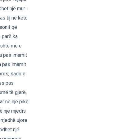
het një mur i
as tij në këto
sonit që
ë parë ka
 është më e
ja pas imamit
a pas imamit
ores, sado e
jes pas
umë të gjerë,
ar në një pikë
në një mjedis
 rrjedhë ujore
dodhet një
en pengesë