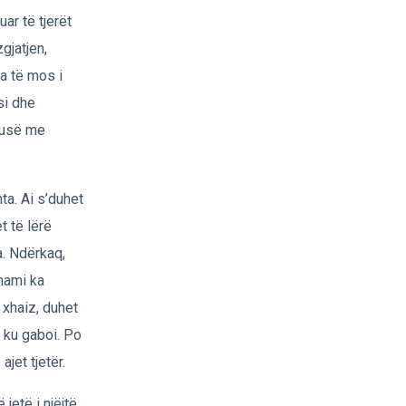
ar të tjerët
gjatjen,
sa të mos i
si dhe
ukusë me
ta. Ai s’duhet
t të lërë
a. Ndërkaq,
mami ka
 xhaiz, duhet
n ku gaboi. Po
jet tjetër.
jetë i njëjtë.