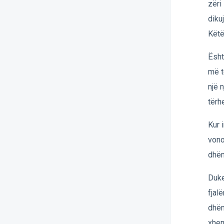
zëri
diku
Këtë
Ësht
më t
një 
tërh
Kur 
vono
dhën
Duke
fjal
dhën
xhem