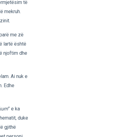
ërmjetësim të
htë mekruh.
init.
 parë me zë
ë lartë është
ë njoftim dhe
lam. Ai nuk e
n. Edhe
jkum
” e ka
xhematit, duke
të gjithë
het personi