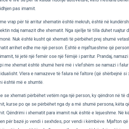
lidhjen pas imamit.
 me vrap për të arritur xhematin është mekruh, është në kundërs
ektin ndaj namazit dhe xhematit. Nga sjellje të tilla duhet ruajtu
hmonë. Nuk është kusht që xhemati të përbëhet prej shumë vetash
atit arrihet edhe me një person. Është e mjaftueshme që personi
imamit, të jetë një femër ose një fëmijë i parritur. Prandaj, namazi 
pi me xhemat është shumë herë më i vlefshëm se namazi i falur
vidualisht. Vlera e namazeve të falura në faltore (që shërbejnë si
i është më e shumtë.
e se xhemati përbëhet vetëm nga një person, ky qëndron në të dj
it, kurse po qe se përbëhet nga dy a më shumë persona, këta q
it. Qëndrimi i xhematit para imamit nuk është e lejueshme. Në kë
en për bazë jo vendi i sexhdes, por vendi i këmbëve. Mjafton që