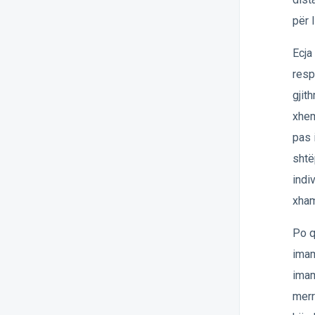
për 
Ecja
resp
gjit
xhem
pas 
shtë
indi
xham
Po q
imam
imam
merr