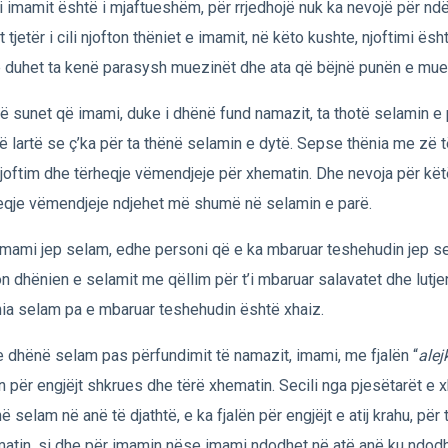
 i imamit është i mjaftueshëm, për rrjedhojë nuk ka nevojë për nd
jt tjetër i cili njofton thëniet e imamit, në këto kushte, njoftimi ës
 duhet ta kenë parasysh muezinët dhe ata që bëjnë punën e muez
ë sunet që imami, duke i dhënë fund namazit, ta thotë selamin e
ë lartë se ç’ka për ta thënë selamin e dytë. Sepse thënia me zë t
njoftim dhe tërheqje vëmendjeje për xhematin. Dhe nevoja për kët
eqje vëmendjeje ndjehet më shumë në selamin e parë.
imami jep selam, edhe personi që e ka mbaruar teshehudin jep se
n dhënien e selamit me qëllim për t’i mbaruar salavatet dhe lutje
ia selam pa e mbaruar teshehudin është xhaiz.
 dhënë selam pas përfundimit të namazit, imami, me fjalën “
ale
ën për engjëjt shkrues dhe tërë xhematin. Secili nga pjesëtarët e 
ë selam në anë të djathtë, e ka fjalën për engjëjt e atij krahu, për 
atin, si dhe për imamin nëse imami ndodhet në atë anë ku ndod