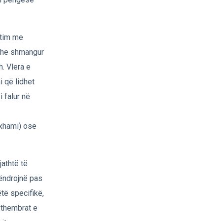
htim me
r dhe shmangur
. Vlera e
 që lidhet
i falur në
 xhami) ose
athtë të
ëndrojnë pas
të specifikë,
 thembrat e