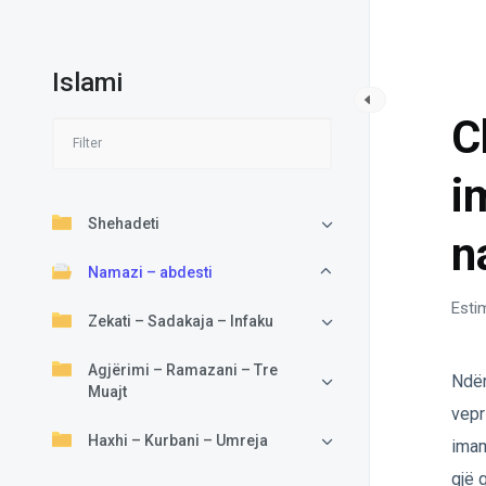
Islami
NA
C
i
Shehadeti
n
Namazi – abdesti
Esti
Zekati – Sadakaja – Infaku
Agjërimi – Ramazani – Tre
Ndër
Muajt
vepr
Haxhi – Kurbani – Umreja
imam
gjë 