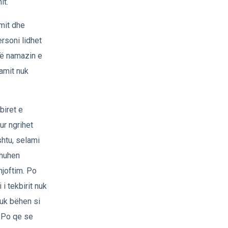
it.
amit dhe
ersoni lidhet
lë namazin e
mamit nuk
biret e
ur ngrihet
shtu, selami
thuhen
njoftim. Po
 i tekbirit nuk
nuk bëhen si
. Po qe se