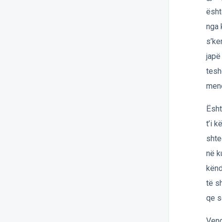
ësht
nga 
s’ke
japë
tesh
mend
Ësht
t’i 
shte
në k
kënd
të s
qe s
Vend