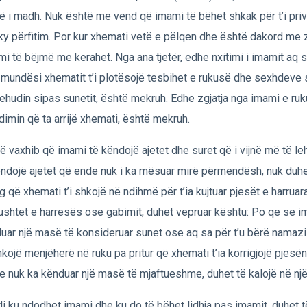
ë i madh. Nuk është me vend që imami të bëhet shkak për t’i privu
ky përfitim. Por kur xhemati vetë e pëlqen dhe është dakord me z
mi të bëjmë me kerahet. Nga ana tjetër, edhe nxitimi i imamit aq 
 mundësi xhematit t’i plotësojë tesbihet e rukusë dhe sexhdeve 
ehudin sipas sunetit, është mekruh. Edhe zgjatja nga imami e r
imin që ta arrijë xhemati, është mekruh.
ë vaxhib që imami të këndojë ajetet dhe suret që i vijnë më të leh
këndojë ajetet që ende nuk i ka mësuar mirë përmendësh, nuk duhe
g që xhemati t’i shkojë në ndihmë për t’ia kujtuar pjesët e harruar
ushtet e harresës ose gabimit, duhet vepruar kështu: Po qe se i
uar një masë të konsideruar sunet ose aq sa për t’u bërë namazi
hkojë menjëherë në ruku pa pritur që xhemati t’ia korrigjojë pjesë
e nuk ka kënduar një masë të mjaftueshme, duhet të kalojë në një a
i ku ndodhet imami dhe ku do të bëhet lidhja pas imamit, duhet të 