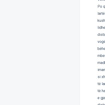
Po q
lart
kush
lidh
dist
vogë
bëhe
mbet
madh
imam
si x
të l
të h
e gj
dist