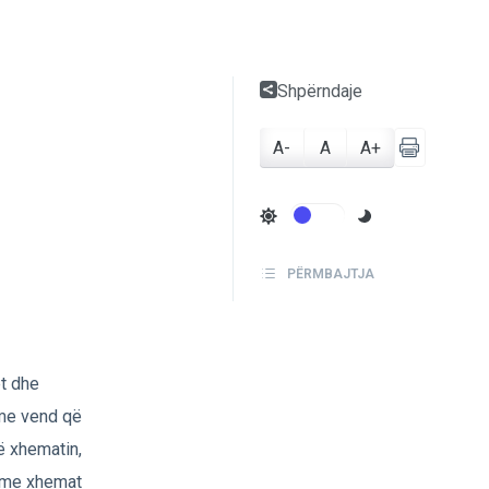
Shpërndaje
A-
A
A+
PËRMBAJTJA
et dhe
 me vend që
ë xhematin,
t me xhemat