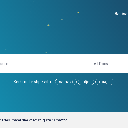
Ballina
Kërkimet e shpeshta
namazi
lutjet
duaja
 kujdes imami dhe xhemati gjatë namazit?