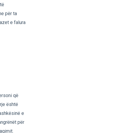
 të
he për ta
azet e falura
ersoni që
yrje është
bashkësinë e
pangrënët për
agimit.