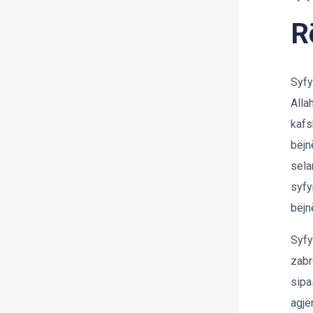
R
Syfy
Alla
kafs
bëjn
sela
syfy
bëjn
Syfy
zabr
sipa
agjë