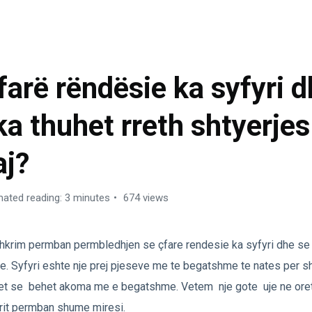
JËRIMI – RAMAZANI – TRE MUAJT
farë rëndësie ka syfyri 
ka thuhet rreth shtyerjes
aj?
mated reading: 3 minutes
674 views
hkrim permban permbledhjen se çfare rendesie ka syfyri dhe se 
te. Syfyri eshte nje prej pjeseve me te begatshme te nates per sh
et se behet akoma me e begatshme. Vetem nje gote uje ne oret
rit permban shume miresi.