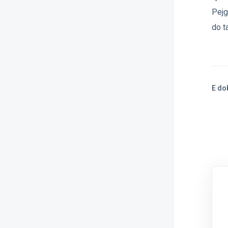
Pejg
do t
E d