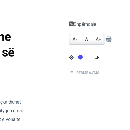
Shpërndaje
dhe
A-
A
A+
 së
PËRMBAJTJA
çka thuhet
tyrjen e saj
 e vona te