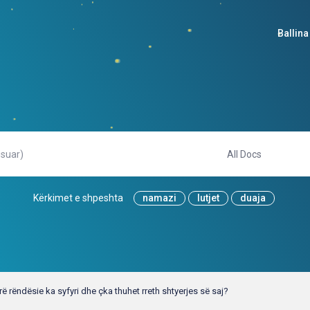
Ballina
Kërkimet e shpeshta
namazi
lutjet
duaja
rë rëndësie ka syfyri dhe çka thuhet rreth shtyerjes së saj?