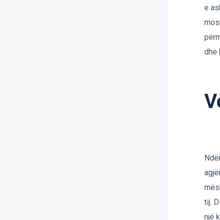
e as
mosn
përm
dhe 
V
Ndër
agjë
mësh
tij.
një 