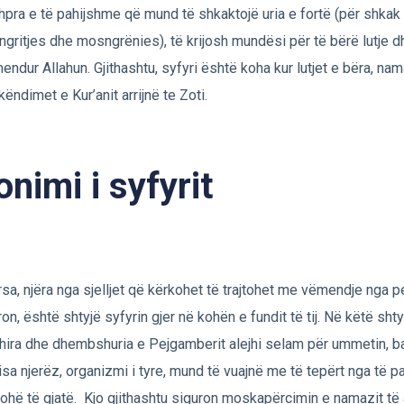
hpra e të pahijshme që mund të shkaktojë uria e fortë (për shkak
gritjes dhe mosngrënies), të krijosh mundësi për të bërë lutje d
endur Allahun. Gjithashtu, syfyri është koha kur lutjet e bëra, nam
këndimet e Kur’anit arrijnë te Zoti.
onimi i syfyrit
sa, njëra nga sjelljet që kërkohet të trajtohet me vëmendje nga p
ron, është shtyjë syfyrin gjer në kohën e fundit të tij. Në këtë sht
ira dhe dhembshuria e Pejgamberit alejhi selam për ummetin, 
 Disa njerëz, organizmi i tyre, mund të vuajnë me të tepërt nga të 
kohë të gjatë. Kjo gjithashtu siguron moskapërcimin e namazit të 