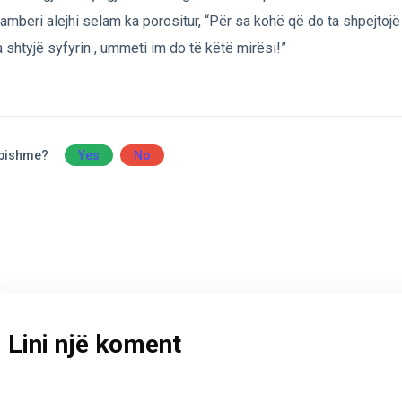
amberi alejhi selam ka porositur, “Për sa kohë që do ta shpejtojë 
a shtyjë syfyrin , ummeti im do të këtë mirësi!”
obishme?
Yes
No
Lini një koment