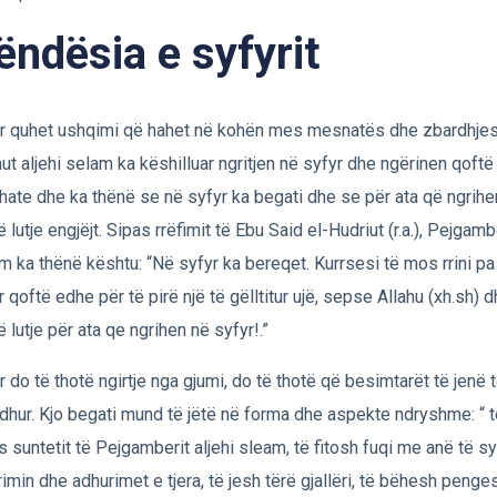
ëndësia e syfyrit
r quhet ushqimi që hahet në kohën mes mesnatës dhe zbardhjes. 
hut aljehi selam ka këshilluar ngritjen në syfyr dhe ngërinen qoftë
hate dhe ka thënë se në syfyr ka begati dhe se për ata që ngrihen
ë lutje engjëjt. Sipas rrëfimit të Ebu Said el-Hudriut (r.a.), Pejgambe
m ka thënë kështu: “Në syfyr ka bereqet. Kurrsesi të mos rrini pa 
r qoftë edhe për të pirë një të gëlltitur ujë, sepse Allahu (xh.sh) d
ë lutje për ata qe ngrihen në syfyr!.”
r do të thotë ngirtje nga gjumi, do të thotë që besimtarët të jenë 
dhur. Kjo begati mund të jëtë në forma dhe aspekte ndryshme: “ 
s suntetit të Pejgamberit aljehi sleam, të fitosh fuqi me anë të sy
rimin dhe adhurimet e tjera, të jesh tërë gjallëri, të bëhesh penges