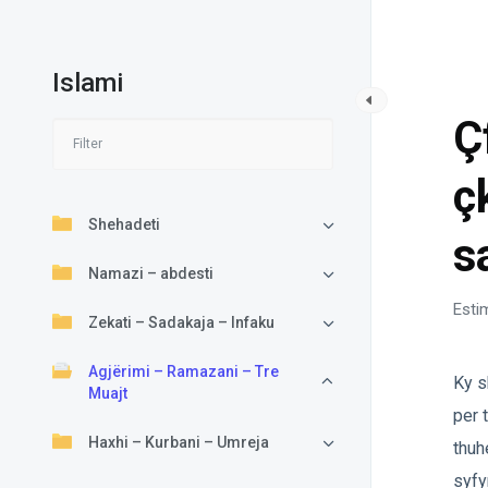
Islami
AG
Ç
ç
Shehadeti
s
Namazi – abdesti
Esti
Zekati – Sadakaja – Infaku
Agjërimi – Ramazani – Tre
Ky s
Muajt
per 
Haxhi – Kurbani – Umreja
thuh
syfy