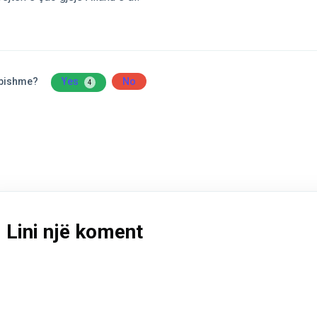
obishme?
Yes
No
4
Lini një koment