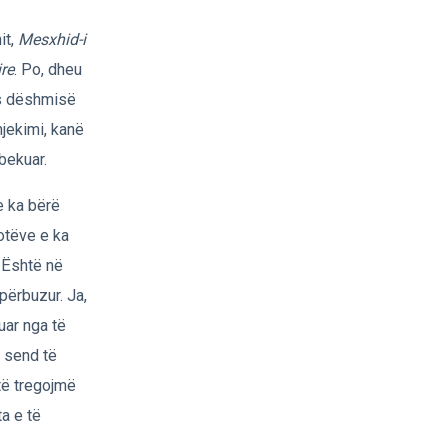
it,
Mesxhid-i
re
. Po, dheu
pas dëshmisë
jekimi, kanë
bekuar.
 e ka bërë
Botëve e ka
. Është në
 përbuzur. Ja,
kuar nga të
e send të
 të tregojmë
ta e të