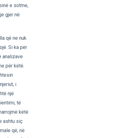
sinë e sotme,
je gjer në
lla që ne nuk
ojë. Si ka për
ë analizave
e për këtë.
shtesin
jeriut, i
htë një
entimi, të
 harrojmë këtë
e ashtu siç
rmale që, në