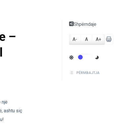
Shpërndaje
e –
A-
A
A+
l
PËRMBAJTJA
 një
, ashtu siç
u!