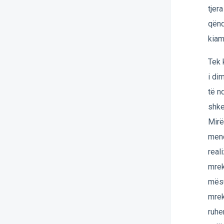
tjer
qënd
kiam
Tek 
i di
të n
shke
Mirë
mend
real
mrek
mësu
mrek
ruhe