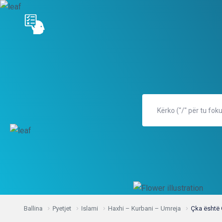
Ballina
Pyetjet
Islami
Haxhi – Kurbani – Umreja
Çka është 