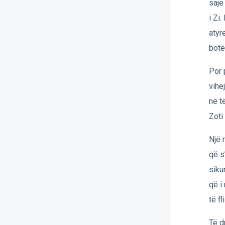
sajë
i Zi
atyr
botën
Por 
vihe
në t
Zoti
Një 
që s
siku
që i
të fl
Të d