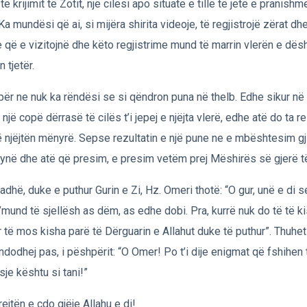
 të krijimit të Zotit, një cilësi apo situatë e tillë të jetë e pranish
. Ka mundësi që ai, si mijëra shirita videoje, të regjistrojë zërat dh
e që e vizitojnë dhe këto regjistrime mund të marrin vlerën e dë
 tjetër.
për ne nuk ka rëndësi se si qëndron puna në thelb. Edhe sikur në v
j një copë dërrasë të cilës t’i jepej e njëjta vlerë, edhe atë do ta
ë njëjtën mënyrë. Sepse rezultatin e një pune ne e mbështesim g
 ynë dhe atë që presim, e presim vetëm prej Mëshirës së gjerë të
radhë, duke e puthur Gurin e Zi, Hz. Omeri thotë: “O gur, unë e di se 
’mund të sjellësh as dëm, as edhe dobi. Pra, kurrë nuk do të të k
r të mos kisha parë të Dërguarin e Allahut duke të puthur”. Thuhet
 ndodhej pas, i pëshpërit: “O Omer! Po t’i dije enigmat që fshihen 
isje kështu si tani!”
rejtën e çdo gjëje Allahu e di!