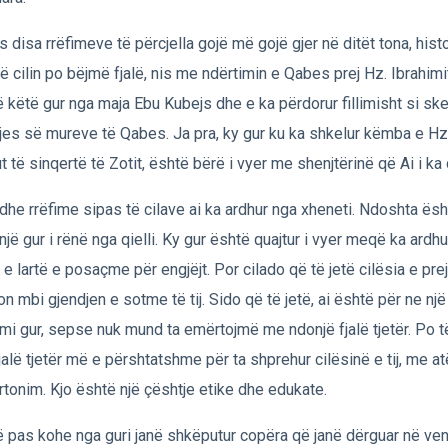
s disa rrëfimeve të përcjella gojë më gojë gjer në ditët tona, histo
të cilin po bëjmë fjalë, nis me ndërtimin e Qabes prej Hz. Ibrahimi
ë këtë gur nga maja Ebu Kubejs dhe e ka përdorur fillimisht si ske
tjes së mureve të Qabes. Ja pra, ky gur ku ka shkelur këmba e Hz.
t të sinqertë të Zotit, është bërë i vyer me shenjtërinë që Ai i ka 
dhe rrëfime sipas të cilave ai ka ardhur nga xheneti. Ndoshta ës
një gur i rënë nga qielli. Ky gur është quajtur i vyer meqë ka ardhu
 e lartë e posaçme për engjëjt. Por cilado që të jetë cilësia e pre
on mbi gjendjen e sotme të tij. Sido që të jetë, ai është për ne një 
emi gur, sepse nuk mund ta emërtojmë me ndonjë fjalë tjetër. Po të
fjalë tjetër më e përshtatshme për ta shprehur cilësinë e tij, me at
tonim. Kjo është një çështje etike dhe edukate.
 pas kohe nga guri janë shkëputur copëra që janë dërguar në ve