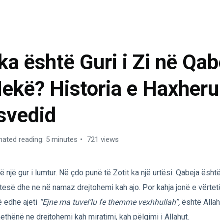
XHI – KURBANI – UMREJA
ka është Guri i Zi në Qab
ekë? Historia e Haxheru
svedid
mated reading: 5 minutes
721 views
ë një gur i lumtur. Në çdo punë të Zotit ka një urtësi. Qabeja është
tesë dhe ne në namaz drejtohemi kah ajo. Por kahja jonë e vërtetë
ë edhe ajeti
“Ejne ma tuvel’lu fe themme vexhhullah”,
është Allah
thënë ne drejtohemi kah miratimi, kah pëlqimi i Allahut.