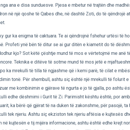
a nga ana e disa sunduesve. Pjesa e mbetur në trajtën dhe madhë
ron në një qoshe të Qabes dhe, në dashtë Zoti, do të qëndrojë at
et.
ky gur ka enigma të caktuara. Te ai qëndrojnë fshehur urtësi të ho
më. Profeti ynë bën të ditur se ai gur ditën e kiametit do të dëshm
dodhur kjo? Sot këtë çështje mund të mos e vërtetojmë me anë t
ncore. Teknika e ditëve të sotme mund të mos jetë e mjaftueshm
po ka mrekulli të tilla të ngjashme që i kemi parë, të cilat e mbë
imin tonë. Për shembull, ashtu siç është një mrekulli të folurit e n
izuar me kombinimin e gjërave të ngurta e jo të gjalla, po ashtu ës
ulli edhe dëshmimi i Gurit të Zi. Parimisht kështu është, por ambi
arit, ka bërë që gjërat të na duken të zakonshme, për pasojë, ta
ulli tek njeriu. Ashtu siç ekziston tek njeriu aftësia e kujtesës dh
n në kujtesën e tij mijëra informacione, ashtu është edhe krejt no