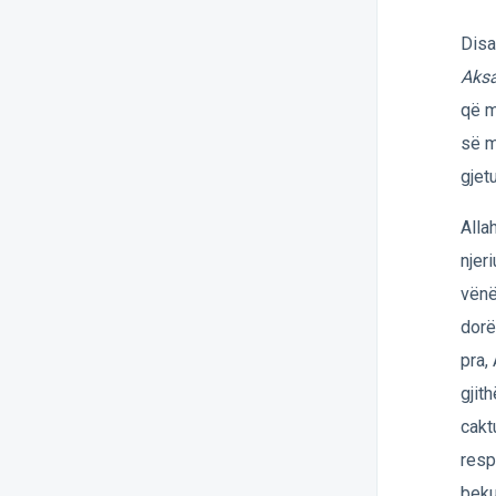
Disa
Aksa
që m
së m
gjet
Alla
njer
vënë
dorë
pra, 
gjit
cakt
resp
beku