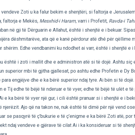
 vendeve Zoti u ka falur bekim e shenjtëri, si faltorja e Jerusalem
,
faltorja e Mekës,
Mesxhid-i Haram,
varri i Profetit,
Ravda-i Tahi
ban në gji të Dërguarin e Allahut, është i shenjtë e i bekuar. Si
ijëra dëshmitarëve, ata që e kanë përdorur atë dhé për qëllime m
ur shërim. Edhe vendbanimi ku ndodhet ai varr, është i shenjtë e i 
hu është i zoti i mallit dhe e administron atë si të dojë. Ashtu siç
iun superior mbi të gjitha gjallesat, po ashtu edhe Profetin e Dy 
 para engjëjve dhe e ka bërë superior ndaj tyre. Ai bën si të dojë
n e Tij edhe të bëjë të nderuar e të vyer, edhe të bëjë të ulët e të
Ai e ka bërë të vyer një gur, i cili është pranuar si i shenjtë e i be
hë njerëzit. Ajo që na takon ne, nuk është të dimë për një vend os
uar se pasqyrë të ç’bukurie e të ç’enigme e ka bërë Zoti atë, por
ekt ndaj vendeve e gjërave të cilat Ai i ka konsideruar si të shenj
ara.