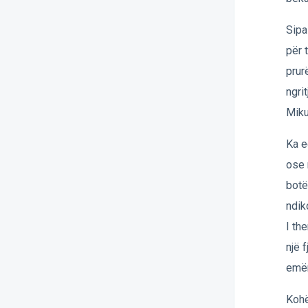
Sipa
për 
prur
ngri
Miku
Ka e
ose 
botë
ndik
I th
një 
emër
Kohë