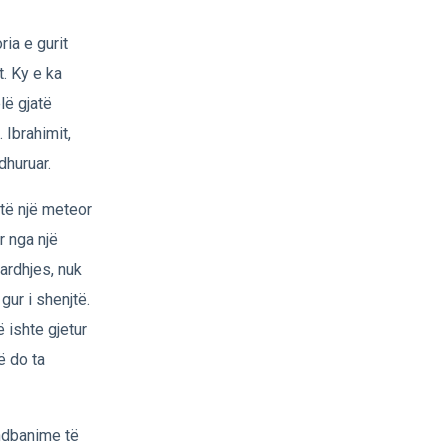
ria e gurit
t. Ky e ka
lë gjatë
 Ibrahimit,
dhuruar.
htë një meteor
r nga një
jardhjes, nuk
gur i shenjtë.
 ishte gjetur
ë do ta
ndbanime të