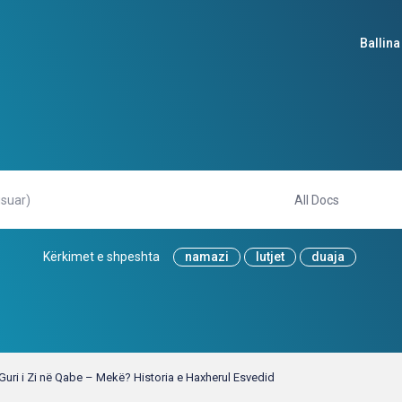
Ballina
Kërkimet e shpeshta
namazi
lutjet
duaja
Guri i Zi në Qabe – Mekë? Historia e Haxherul Esvedid