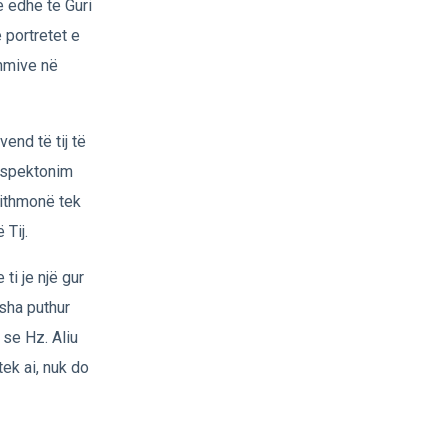
me edhe te Guri
e portretet e
shmive në
end të tij të
 respektonim
jithmonë tek
 Tij.
ti je një gur
isha puthur
 se Hz. Aliu
tek ai, nuk do