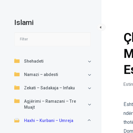
Islami
HA
Ç
M
Shehadeti
E
Namazi – abdesti
Esti
Zekati – Sadakaja – Infaku
Agjërimi – Ramazani – Tre
Ësht
Muajt
ndër
Haxhi – Kurbani – Umreja
thot
Dome