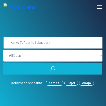
Kërkimet e shpeshta
namazi
lutjet
duaja