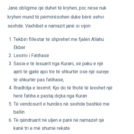
Janë obligime që duhet të kryhen, por, nëse nuk
kryhen mund të përmirësohen duke bërë sehvi
sexhde. Vaxhibet e namazit janë si vijon:
Tekbiri fillestar të shprehet me fjalën Allahu
Ekber
Leximi i Fatihasë
Sasia e të lexuarit nga Kurani, së paku e një
ajeti të gjatë apo tre të shkurtër ose një sureje
të shkurtër pas fatihasë,
Rradhitja e leximit. Kjo do të thotë të lexohet një
herë fatiha e pastaj diçka nga Kuran
Të vendosurit e hundës në sexhde bashkë me
ballin
Të qëndruarit në uljen e parë në namazet që
kanë tri e më shumë rekate