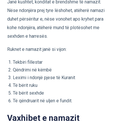
Janë kushtet, konditat e brendshme të namazit.
Nëse ndonjëra prej tyre lëshohet, atëherë namazi
duhet përsëritur e, nëse vonohet apo kryhet para
kohe ndonjëra, atëherë mund të plotësohet me
sexhden e harresës.
Ruknet e namazit janë si vijon:
Tekbiri fillestar
Qëndrimi në këmbë
Leximi i ndonjë pjese të Kuranit
Të bërit ruku
Të bërit sexhde
Të qëndruarit në uljen e fundit.
Vaxhibet e namazit