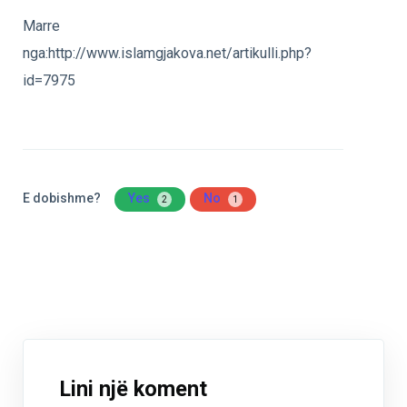
Marre
nga:http://www.islamgjakova.net/artikulli.php?
id=7975
E dobishme?
Yes
No
2
1
Lini një koment