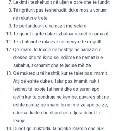
Leximi i teshehudit në uljen e parë dhe të fundit
Të ngriturit pas teshehudit, duke mos u vonuar
në rekatin e tretë
Të përfunduarit e namazit me selam
Të qenët i qetë duke i zbatuar ruknet e namazit
Të zbatuarit e rukneve në mënyrë të rregullt
Që imami të lexojë në heshtje në namazin e
drekës dhe të ikindisë, ndërsa në namazin e
sabahut, akshamit dhe të jacisë më zë
Që muktediu të heshtë, kur të falet pas imamit.
Atij që është duke u falur pas imamit, nuk i
lejohet të lexojë fatihanë dhe as suren apo
ajetin kur të qëndrojë në këmbë, pavarësisht në
është namaz që imami lexon më zë apo pa zë,
ndërsa duatë dhe shprehjet e tjera duhet t’i
lexojë
Duhet që muktediu ta ndjekë imamin dhe nuk