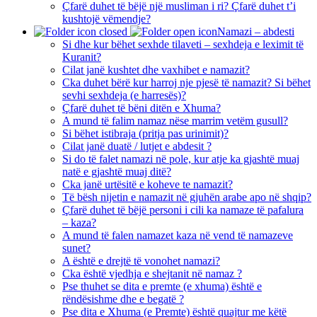
Çfarë duhet të bëjë një musliman i ri? Çfarë duhet t’i
kushtojë vëmendje?
Namazi – abdesti
Si dhe kur bëhet sexhde tilaveti – sexhdeja e leximit të
Kuranit?
Cilat janë kushtet dhe vaxhibet e namazit?
Cka duhet bërë kur harroj nje pjesë të namazit? Si bëhet
sevhi sexhdeja (e harresës)?
Çfarë duhet të bëni ditën e Xhuma?
A mund të falim namaz nëse marrim vetëm gusull?
Si bëhet istibraja (pritja pas urinimit)?
Cilat janë duatë / lutjet e abdesit ?
Si do të falet namazi në pole, kur atje ka gjashtë muaj
natë e gjashtë muaj ditë?
Cka janë urtësitë e koheve te namazit?
Të bësh nijetin e namazit në gjuhën arabe apo në shqip?
Çfarë duhet të bëjë personi i cili ka namaze të pafalura
– kaza?
A mund të falen namazet kaza në vend të namazeve
sunet?
A është e drejtë të vonohet namazi?
Cka është vjedhja e shejtanit në namaz ?
Pse thuhet se dita e premte (e xhuma) është e
rëndësishme dhe e begatë ?
Pse dita e Xhuma (e Premte) është quajtur me këtë