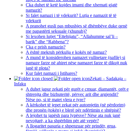
Cka duhet të ketë kujdes imami dhe xhemati gjatë
namazit?
Si falet namazi i të vdekurit? Lutja e namazit të të
vdekurit
A pranohet gusli pas mbushjes së dhëmbëve duke qenë
me papastërti seksuale (xhunub)?
Si lexohen lutjet “Ettehijatu”, “Allahumme sal’li –
barik” dhe “Rabbena”?
Çka e prish namazin?
A është mekruh përkulja e kokës në namaz?
A mund të konsiderohen namazet vullnetare (nafile) si
namaze farze në ahiret nëse namazet farze të dikujt nuk
janë të plota?
Kur falet namazi i Istihares?
Zekati – Sadakaja –
Infaku
A duhet japur zekati për gurët e çmuar, diamantët, orët e
shtrenjta dhe bizhuteritë, përveç arit dhe argjendit?
Nëse po, si të matet vlera e tyre?
A kërkohet të jepet zekat për automjetin (në përdorim)
dhe pronën (tokën) e blerë për ndërtimin e shtëpisë?
A lejohet tu japësh para lypësve? Nëse ata nuk janë
nevojtarë, a ka shpërblim për atë vepër?
A llogaritet pasuria e shpenzuar për prindër, grua,