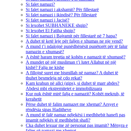
Si falet namazi?
Si falet namazi i akshamit? Për fillestarë
Si falet namazi i ikindisë? Për fillestarë
Si falet namazi i Jacisë?
Si lexohet SUBHANEKE shqip?
Si lexohet El Fatiha shqip?
Si falet namazi i Bajramit për fillestarë në 7 hapa?
A duhet të ketë leje për faljen e xhumas ne nje vend?
A mund t’i ndalojnë punëdhënësit punëtorët për të falur
namazin e xhumasë?
A është haram tregtia në kohën e namazit të xhumasë?
A mundet që një musliman t’i lutet Allahut në një
kishë? Falja ne kishe
A fillojnë suret me bismillah në namaz? A duhet të
thuhet besmeleja në çdo rekat?
Kam krahun në allçi (gips), si duhet të marr abdes?
Abdesi mbi ekstremitetet e immobilizuara
Kur nuk është mirë falja e namazit? Kohët mekruh, të
kerahetit
Përse duhet të falim namazet me xhemat? Arsyet e
rëndësia sipas Haditheve
A mund të falë namaz ndjekësi i medhhebit hanefi pas
imamit ndjekës të medhhebit shafi?
Cka duhet lexuar me zë personat pas imamit? Mënyra e
faljes së namazi me xhemat