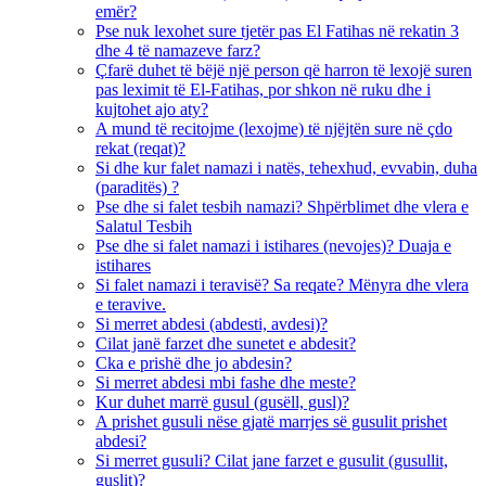
emër?
Pse nuk lexohet sure tjetër pas El Fatihas në rekatin 3
dhe 4 të namazeve farz?
Çfarë duhet të bëjë një person që harron të lexojë suren
pas leximit të El-Fatihas, por shkon në ruku dhe i
kujtohet ajo aty?
A mund të recitojme (lexojme) të njëjtën sure në çdo
rekat (reqat)?
Si dhe kur falet namazi i natës, tehexhud, evvabin, duha
(paraditës) ?
Pse dhe si falet tesbih namazi? Shpërblimet dhe vlera e
Salatul Tesbih
Pse dhe si falet namazi i istihares (nevojes)? Duaja e
istihares
Si falet namazi i teravisë? Sa reqate? Mënyra dhe vlera
e teravive.
Si merret abdesi (abdesti, avdesi)?
Cilat janë farzet dhe sunetet e abdesit?
Cka e prishë dhe jo abdesin?
Si merret abdesi mbi fashe dhe meste?
Kur duhet marrë gusul (gusëll, gusl)?
A prishet gusuli nëse gjatë marrjes së gusulit prishet
abdesi?
Si merret gusuli? Cilat jane farzet e gusulit (gusullit,
guslit)?