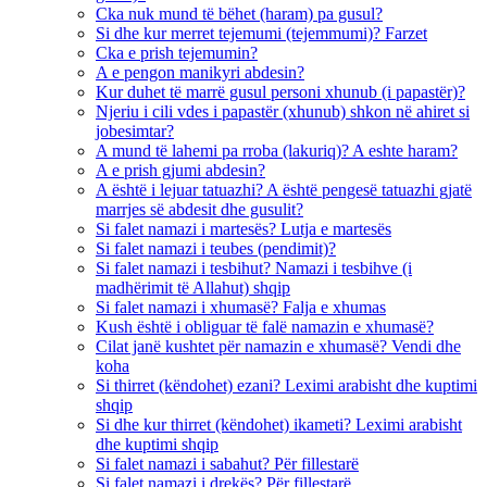
Cka nuk mund të bëhet (haram) pa gusul?
Si dhe kur merret tejemumi (tejemmumi)? Farzet
Cka e prish tejemumin?
A e pengon manikyri abdesin?
Kur duhet të marrë gusul personi xhunub (i papastër)?
Njeriu i cili vdes i papastër (xhunub) shkon në ahiret si
jobesimtar?
A mund të lahemi pa rroba (lakuriq)? A eshte haram?
A e prish gjumi abdesin?
A është i lejuar tatuazhi? A është pengesë tatuazhi gjatë
marrjes së abdesit dhe gusulit?
Si falet namazi i martesës? Lutja e martesës
Si falet namazi i teubes (pendimit)?
Si falet namazi i tesbihut? Namazi i tesbihve (i
madhërimit të Allahut) shqip
Si falet namazi i xhumasë? Falja e xhumas
Kush është i obliguar të falë namazin e xhumasë?
Cilat janë kushtet për namazin e xhumasë? Vendi dhe
koha
Si thirret (këndohet) ezani? Leximi arabisht dhe kuptimi
shqip
Si dhe kur thirret (këndohet) ikameti? Leximi arabisht
dhe kuptimi shqip
Si falet namazi i sabahut? Për fillestarë
Si falet namazi i drekës? Për fillestarë