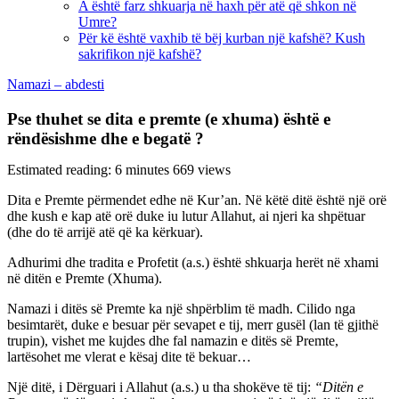
A është farz shkuarja në haxh për atë që shkon në
Umre?
Për kë është vaxhib të bëj kurban një kafshë? Kush
sakrifikon një kafshë?
Namazi – abdesti
Pse thuhet se dita e premte (e xhuma) është e
rëndësishme dhe e begatë ?
Estimated reading: 6 minutes
669 views
Dita e Premte përmendet edhe në Kur’an. Në këtë ditë është një orë
dhe kush e kap atë orë duke iu lutur Allahut, ai njeri ka shpëtuar
(dhe do të arrijë atë që ka kërkuar).
Adhurimi dhe tradita e Profetit (a.s.) është shkuarja herët në xhami
në ditën e Premte (Xhuma).
Namazi i ditës së Premte ka një shpërblim të madh. Cilido nga
besimtarët, duke e besuar për sevapet e tij, merr gusël (lan të gjithë
trupin), vishet me kujdes dhe fal namazin e ditës së Premte,
lartësohet me vlerat e kësaj dite të bekuar…
Një ditë, i Dërguari i Allahut (a.s.) u tha shokëve të tij:
“Ditën e