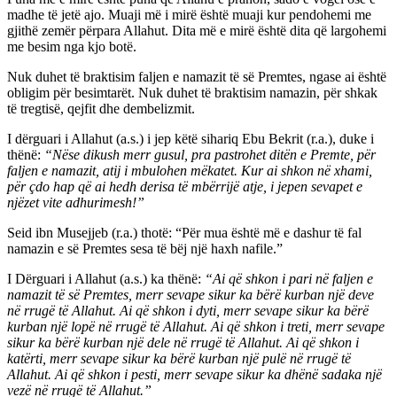
madhe të jetë ajo. Muaji më i mirë është muaji kur pendohemi me
gjithë zemër përpara Allahut. Dita më e mirë është dita që largohemi
me besim nga kjo botë.
Nuk duhet të braktisim faljen e namazit të së Premtes, ngase ai është
obligim për besimtarët. Nuk duhet të braktisim namazin, për shkak
të tregtisë, qejfit dhe dembelizmit.
I dërguari i Allahut (a.s.) i jep këtë sihariq Ebu Bekrit (r.a.), duke i
thënë:
“Nëse dikush merr gusul, pra pastrohet ditën e Premte, për
faljen e namazit, atij i mbulohen mëkatet. Kur ai shkon në xhami,
për çdo hap që ai hedh derisa të mbërrijë atje, i jepen sevapet e
njëzet vite adhurimesh!”
Seid ibn Musejjeb (r.a.) thotë: “Për mua është më e dashur të fal
namazin e së Premtes sesa të bëj një haxh nafile.”
I Dërguari i Allahut (a.s.) ka thënë:
“Ai që shkon i pari në faljen e
namazit të së Premtes, merr sevape sikur ka bërë kurban një deve
në rrugë të Allahut. Ai që shkon i dyti, merr sevape sikur ka bërë
kurban një lopë në rrugë të Allahut. Ai që shkon i treti, merr sevape
sikur ka bërë kurban një dele në rrugë të Allahut. Ai që shkon i
katërti, merr sevape sikur ka bërë kurban një pulë në rrugë të
Allahut. Ai që shkon i pesti, merr sevape sikur ka dhënë sadaka një
vezë në rrugë të Allahut.”