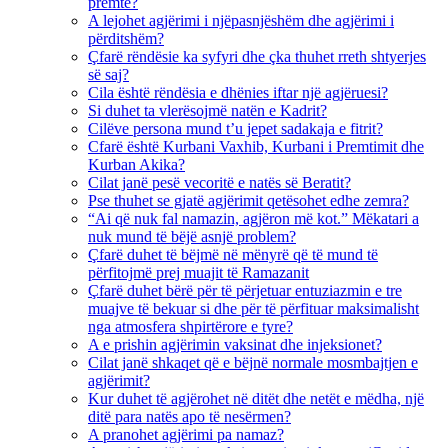
premte?
A lejohet agjërimi i njëpasnjëshëm dhe agjërimi i
përditshëm?
Çfarë rëndësie ka syfyri dhe çka thuhet rreth shtyerjes
së saj?
Cila është rëndësia e dhënies iftar një agjëruesi?
Si duhet ta vlerësojmë natën e Kadrit?
Cilëve persona mund t’u jepet sadakaja e fitrit?
Cfarë është Kurbani Vaxhib, Kurbani i Premtimit dhe
Kurban Akika?
Cilat janë pesë vecoritë e natës së Beratit?
Pse thuhet se gjatë agjërimit qetësohet edhe zemra?
“Ai që nuk fal namazin, agjëron më kot.” Mëkatari a
nuk mund të bëjë asnjë problem?
Çfarë duhet të bëjmë në mënyrë që të mund të
përfitojmë prej muajit të Ramazanit
Çfarë duhet bërë për të përjetuar entuziazmin e tre
muajve të bekuar si dhe për të përfituar maksimalisht
nga atmosfera shpirtërore e tyre?
A e prishin agjërimin vaksinat dhe injeksionet?
Cilat janë shkaqet që e bëjnë normale mosmbajtjen e
agjërimit?
Kur duhet të agjërohet në ditët dhe netët e mëdha, një
ditë para natës apo të nesërmen?
A pranohet agjërimi pa namaz?