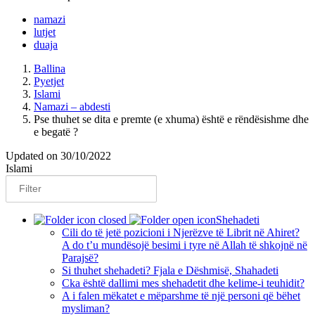
namazi
lutjet
duaja
Ballina
Pyetjet
Islami
Namazi – abdesti
Pse thuhet se dita e premte (e xhuma) është e rëndësishme dhe
e begatë ?
Updated on 30/10/2022
Islami
Shehadeti
Cili do të jetë pozicioni i Njerëzve të Librit në Ahiret?
A do t’u mundësojë besimi i tyre në Allah të shkojnë në
Parajsë?
Si thuhet shehadeti? Fjala e Dëshmisë, Shahadeti
Cka është dallimi mes shehadetit dhe kelime-i teuhidit?
A i falen mëkatet e mëparshme të një personi që bëhet
mysliman?