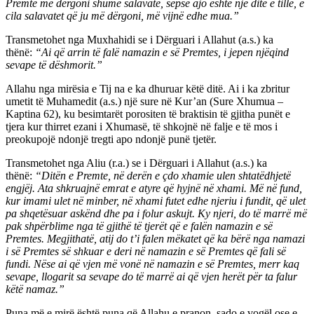
Premte më dërgoni shumë salavate, sepse ajo është një ditë e tillë, e
cila salavatet që ju më dërgoni, më vijnë edhe mua.”
Transmetohet nga Muxhahidi se i Dërguari i Allahut (a.s.) ka
thënë:
“Ai që arrin të falë namazin e së Premtes, i jepen njëqind
sevape të dëshmorit.”
Allahu nga mirësia e Tij na e ka dhuruar këtë ditë. Ai i ka zbritur
umetit të Muhamedit (a.s.) një sure në Kur’an (Sure Xhumua –
Kaptina 62), ku besimtarët porositen të braktisin të gjitha punët e
tjera kur thirret ezani i Xhumasë, të shkojnë në falje e të mos i
preokupojë ndonjë tregti apo ndonjë punë tjetër.
Transmetohet nga Aliu (r.a.) se i Dërguari i Allahut (a.s.) ka
thënë:
“Ditën e Premte, në derën e çdo xhamie ulen shtatëdhjetë
engjëj. Ata shkruajnë emrat e atyre që hyjnë në xhami. Më në fund,
kur imami ulet në minber, në xhami futet edhe njeriu i fundit, që ulet
pa shqetësuar askënd dhe pa i folur askujt. Ky njeri, do të marrë më
pak shpërblime nga të gjithë të tjerët që e falën namazin e së
Premtes. Megjithatë, atij do t’i falen mëkatet që ka bërë nga namazi
i së Premtes së shkuar e deri në namazin e së Premtes që fali së
fundi. Nëse ai që vjen më vonë në namazin e së Premtes, merr kaq
sevape, llogarit sa sevape do të marrë ai që vjen herët për ta falur
këtë namaz.”
Puna më e mirë është puna që Allahu e pranon, sado e vogël ose e