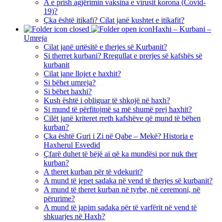
A e prish agjërimin vaksina e virusit korona (Covid-
19)?
Çka është itikafi? Cilat janë kushtet e itikafit?
Haxhi – Kurbani –
Umreja
Cilat janë urtësitë e therjes së Kurbanit?
Si therret kurbani? Rregullat e prerjes së kafshës së
kurbanit
Cilat jane llojet e haxhit?
Si bëhet umreja?
Si bëhet haxhi?
Kush është i obliguar të shkojë në haxh?
Si mund të përfitojmë sa më shumë prej haxhit?
Cilët janë kriteret rreth kafshëve që mund të bëhen
kurban?
Çka është Guri i Zi në Qabe – Mekë? Historia e
Haxherul Esvedid
Çfarë duhet të bëjë ai që ka mundësi por nuk ther
kurban?
A theret kurban për të vdekurit?
A mund të jepet sadaka në vend të therjes së kurbanit?
A mund të theret kurban në tyrbe, në ceremoni, në
përurime?
A mund të japim sadaka për të varfërit në vend të
shkuarjes në Haxh?