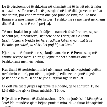
Le të përpiqemi që të shkojmë në xhaminë më të largët për të falur
namazin e së Premtes. Le të pastrojmë në këtë ditë, jo vetëm rrobat
dhe trupin, por edhe zemrën dhe çdo punë që kryejmë. Të mos
flasim e të mos flemë gjatë hytbes. Të shkojmë sa më herët në xhami
dhe të dalim sa më vonë prej saj.
Të mos braktisim pa shkak faljen e namazit të së Premtes, sepse
bëhemi prej hipokritëve, siç thotë edhe i dërguari i Allahut
(a.s.):
“Kush e braktis tre herë radhazi faljen e namazit të së
Premtes pa shkak, ai shkruhet prej hipokritëve.”
Njeriu, sa më shumë ta respektojë namazin e së Premtes, aq më
shumë sevape merr. Të rregullojmë radhët e namazit dhe të
bashkohemi me njëri-tjetrin.
Kur themi të rreshtohemi mirë në namaz, nuk nënkuptojmë vetëm
rreshtimin e mirë, por nënkuptojmë që edhe zemra jonë të jetë e
pastër dhe e mirë, si dhe të jetë e larguar nga të këqijat.
O Zot! Na fut te grupi i njerëzve të sinqertë, që të adhuron Ty në
këtë ditë dhe që ka fituar mëshirën Tënde.
Bëje ditën e Premte të dëshirueshme! Dëshira jonë është kënaqësia
Jote! Na mundëso që të bëjmë punë të mira, duke fituar kënaqësinë