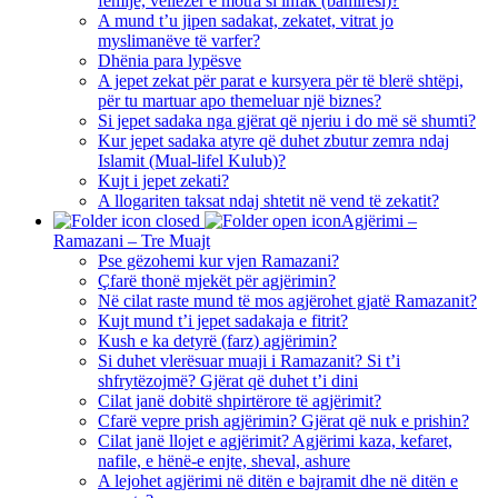
fëmijë, vëllezër e motra si infak (bamirësi)?
A mund t’u jipen sadakat, zekatet, vitrat jo
myslimanëve të varfer?
Dhënia para lypësve
A jepet zekat për parat e kursyera për të blerë shtëpi,
për tu martuar apo themeluar një biznes?
Si jepet sadaka nga gjërat që njeriu i do më së shumti?
Kur jepet sadaka atyre që duhet zbutur zemra ndaj
Islamit (Mual-lifel Kulub)?
Kujt i jepet zekati?
A llogariten taksat ndaj shtetit në vend të zekatit?
Agjërimi –
Ramazani – Tre Muajt
Pse gëzohemi kur vjen Ramazani?
Çfarë thonë mjekët për agjërimin?
Në cilat raste mund të mos agjërohet gjatë Ramazanit?
Kujt mund t’i jepet sadakaja e fitrit?
Kush e ka detyrë (farz) agjërimin?
Si duhet vlerësuar muaji i Ramazanit? Si t’i
shfrytëzojmë? Gjërat që duhet t’i dini
Cilat janë dobitë shpirtërore të agjërimit?
Cfarë vepre prish agjërimin? Gjërat që nuk e prishin?
Cilat janë llojet e agjërimit? Agjërimi kaza, kefaret,
nafile, e hënë-e enjte, sheval, ashure
A lejohet agjërimi në ditën e bajramit dhe në ditën e