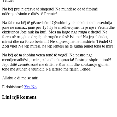
Tënde!
Na bëj prej njerëzve të sinqertë! Na mundëso që të fitojmë
ndërmjetësimin e ditës së Premte!
Na fal e na bëj të gëzueshëm! Qëndrimi ynë në këmbë dhe sexhdja
jonë në namaz, janë për Ty! Ty të madhërojmë, Ti je një i Vetëm dhe
ekzistenca Jote nuk ka kufi. Mos na largo nga rruga e drejtë! Na
forco në rrugën e drejtë, në rrugën e fesë Islame! Na jep shëndet,
mirësi dhe na forco besimin! Ne shpresojmë në mëshirën Tënde! O
Zoti ynë! Na jep mirësi, na jep lehtësi në të gjitha punët tona të mira!
Na bëj që ta shohim veten tonë të vogël! Na pastro nga
mendjemadhësia, smira, zilia dhe koprracia! Pastroje shpirtin tonë!
Jepi dritë zemrës sonë me dritën e Kur’anit dhe zbukuroje gjuhën
tonë me gjuhën e teuhidit. Na lartëso me fjalën Tënde!
Allahu e di me se miri.
E dobishme?
Yes
No
Lini një koment