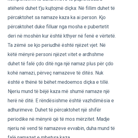
atëherë duhet t’ju kujtojmë diçka: Në fillim duhet të
përcaktohet sa namaze kaza ka ai person. Kjo
përcaktohet duke filluar nga mosha e pubertetit
deri në moshën kur është kthyer në fenë e vërtetë.
Ta zëmë se kjo periudhë është njëzet vjet. Në
këtë mënyrë personi njëzet vitet e ardhshme
duhet të falë çdo ditë nga një namaz plus për çdo
kohë namazi, përveç namazeve të ditës. Nuk
është e thënë të bëhet medoemos diçka e tillë.
Njeriu mund të bëjë kaza më shumë namaze një
herë në ditë. E rëndësishme është vazhdimësia e
adhurimeve. Duhet të përcaktohet një shifër
periodike në mënyrë që të mos mërzitet. Madje
njeriu në vend të namazeve evvabin, duha mund të
falë namazet e mbetura kaza.