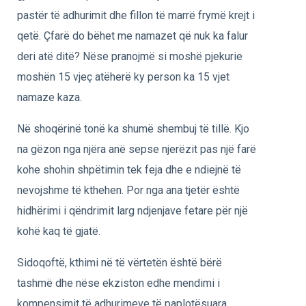
pastër të adhurimit dhe fillon të marrë frymë krejt i
qetë. Çfarë do bëhet me namazet që nuk ka falur
deri atë ditë? Nëse pranojmë si moshë pjekurie
moshën 15 vjeç atëherë ky person ka 15 vjet
namaze kaza.
Në shoqërinë tonë ka shumë shembuj të tillë. Kjo
na gëzon nga njëra anë sepse njerëzit pas një farë
kohe shohin shpëtimin tek feja dhe e ndiejnë të
nevojshme të kthehen. Por nga ana tjetër është
hidhërimi i qëndrimit larg ndjenjave fetare për një
kohë kaq të gjatë.
Sidoqoftë, kthimi në të vërtetën është bërë
tashmë dhe nëse ekziston edhe mendimi i
kompensimit të adhurimeve të paplotësuara