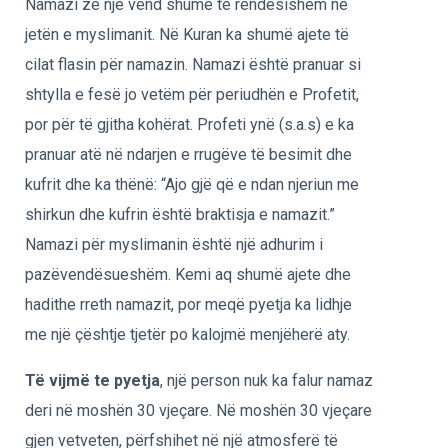
Namazi zë një vend shumë të rëndësishëm në
jetën e myslimanit. Në Kuran ka shumë ajete të
cilat flasin për namazin. Namazi është pranuar si
shtylla e fesë jo vetëm për periudhën e Profetit,
por për të gjitha kohërat. Profeti ynë (s.a.s) e ka
pranuar atë në ndarjen e rrugëve të besimit dhe
kufrit dhe ka thënë: “Ajo gjë që e ndan njeriun me
shirkun dhe kufrin është braktisja e namazit.”
Namazi për myslimanin është një adhurim i
pazëvendësueshëm. Kemi aq shumë ajete dhe
hadithe rreth namazit, por meqë pyetja ka lidhje
me një çështje tjetër po kalojmë menjëherë aty.
Të vijmë te pyetja
, një person nuk ka falur namaz
deri në moshën 30 vjeçare. Në moshën 30 vjeçare
gjen vetveten, përfshihet në një atmosferë të