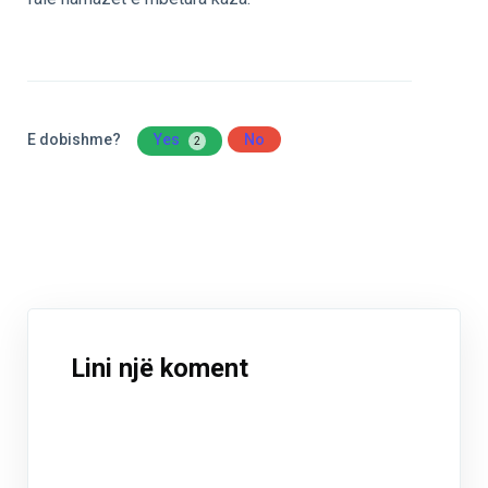
E dobishme?
Yes
No
2
Lini një koment