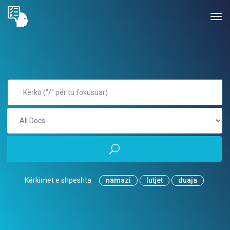
Kërkimet e shpeshta
namazi
lutjet
duaja