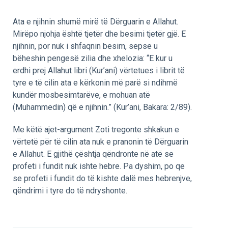
Ata e njihnin shumë mirë të Dërguarin e Allahut.
Mirëpo njohja është tjetër dhe besimi tjetër gjë. E
njihnin, por nuk i shfaqnin besim, sepse u
bëheshin pengesë zilia dhe xhelozia: “E kur u
erdhi prej Allahut libri (Kur’ani) vërtetues i librit të
tyre e të cilin ata e kërkonin më parë si ndihmë
kundër mosbesimtarëve, e mohuan atë
(Muhammedin) që e njihnin.” (Kur’ani, Bakara: 2/89).
Me këtë ajet-argument Zoti tregonte shkakun e
vërtetë për të cilin ata nuk e pranonin të Dërguarin
e Allahut. E gjithë çështja qëndronte në atë se
profeti i fundit nuk ishte hebre. Pa dyshim, po qe
se profeti i fundit do të kishte dalë mes hebrenjve,
qëndrimi i tyre do të ndryshonte.