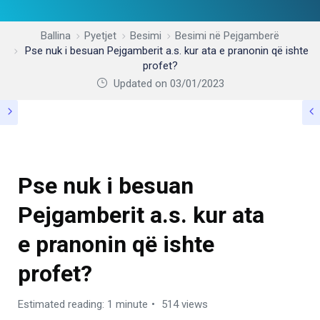
Ballina
Pyetjet
Besimi
Besimi në Pejgamberë
Pse nuk i besuan Pejgamberit a.s. kur ata e pranonin që ishte
profet?
Updated on 03/01/2023
BESIMI NË PEJGAMBERË
Pse nuk i besuan
Pejgamberit a.s. kur ata
e pranonin që ishte
profet?
Estimated reading: 1 minute
514 views