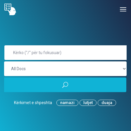
Kërkimet e shpeshta
namazi
lutjet
duaja