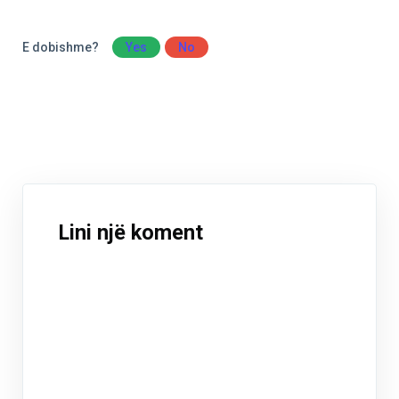
E dobishme?
Yes
No
Lini një koment