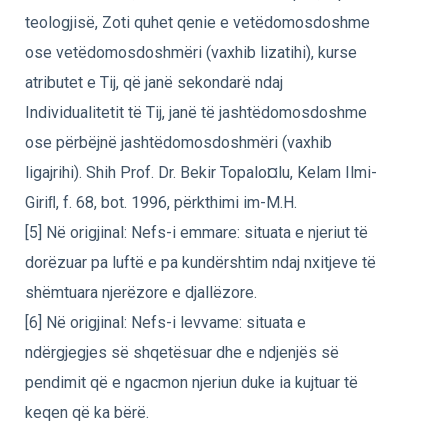
teologjisë, Zoti quhet qenie e vetëdomosdoshme
ose vetëdomosdoshmëri (vaxhib lizatihi), kurse
atributet e Tij, që janë sekondarë ndaj
Individualitetit të Tij, janë të jashtëdomosdoshme
ose përbëjnë jashtëdomosdoshmëri (vaxhib
ligajrihi). Shih Prof. Dr. Bekir Topalo¤lu, Kelam Ilmi-
Giriﬂ, f. 68, bot. 1996, përkthimi im-M.H.
[5] Në origjinal: Nefs-i emmare: situata e njeriut të
dorëzuar pa luftë e pa kundërshtim ndaj nxitjeve të
shëmtuara njerëzore e djallëzore.
[6] Në origjinal: Nefs-i levvame: situata e
ndërgjegjes së shqetësuar dhe e ndjenjës së
pendimit që e ngacmon njeriun duke ia kujtuar të
keqen që ka bërë.