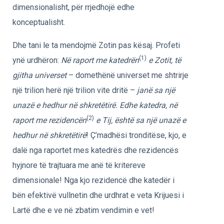
dimensionalisht, për rrjedhojë edhe
konceptualisht.
Dhe tani le ta mendojmë Zotin pas kësaj. Profeti
(1)
ynë urdhëron:
Në raport me katedrën
e Zotit, të
gjitha universet
– domethënë universet me shtrirje
një trilion herë një trilion vite dritë –
janë sa një
unazë e hedhur në shkretëtirë. Edhe katedra, në
(2)
raport me rezidencën
e Tij, është sa një unazë e
hedhur në shkretëtirë
! Ç’madhësi tronditëse, kjo, e
dalë nga raportet mes katedrës dhe rezidencës
hyjnore të trajtuara me anë të kritereve
dimensionale! Nga kjo rezidencë dhe katedër i
bën efektivë vullnetin dhe urdhrat e veta Krijuesi i
Lartë dhe e ve në zbatim vendimin e vet!