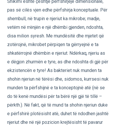
Shikimi është çështje përfshirjeje dimensionale,
pas së cilës vjen edhe përfshirja konceptuale. Për
shembull, në trupin e njeriut ka mikrobe; madje,
vetëm në rrënjën e një dhëmbi gjenden, ndoshta,
disa milion syresh. Me mundësitë dhe mjetet që
zotërojnë, mikrobet përpiqen ta gërryejnë e ta
shkatërrojnë dhëmbin e njeriut. Ndërkaq, njeriu as
e dëgjon zhurmën e tyre, as dhe ndoshta di gjë për
ekzistencën e tyre! As bakteriet nuk munden ta
shohin njeriun në tërësi dhe, sidomos, kurrsesi nuk
munden ta përfshijnë e ta konceptojnë atë (në se
do të kenë mundësi për ta bërë një gjë të tillë –
përkth.). Në fakt, që të mund ta shohin njeriun duke
e përfshirë plotësisht atë, duhet të ndodhen jashtë
njeriut dhe në një pozicion krejtësisht të pavarur