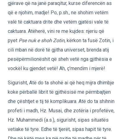
gjërave që na janë paraqitur, kurse diferencën as
që e njohim, madje! Po, p.sh., ne shohim vetëm
valë të caktuara drite dhe vetëm gjatësi vale të
caktuara. Atëherë, vini re me kujdes: njeriu që
pyet
Pse nuk e shoh Zotin
, kërkon ta fusë Zotin, i
cili mban në dorë të gjitha universet, brenda atij
pesëpërmilionëshit që sheh vetë nga gjithësia e
vockël ku gjendet vetë! Ah, ç’mendim i mjerë!
Sigurisht, Atë do ta shohë ai që heq mijra dhimbje
koke përballë librit të gjithësisë me përmbajtjen
dhe çështjet e tij të komplikuara. Atë do ta shihnin
profeti i madh, Hz. Musai, dhe zotëria i profetëve,
Hz. Muhammedi (a.s.), sigurisht, sipas situatës
vetiake të tyre. Edhe të tjerët, sipas hapit të tyre.
Dhe në këtë mes ka një nxitje të madhe për të