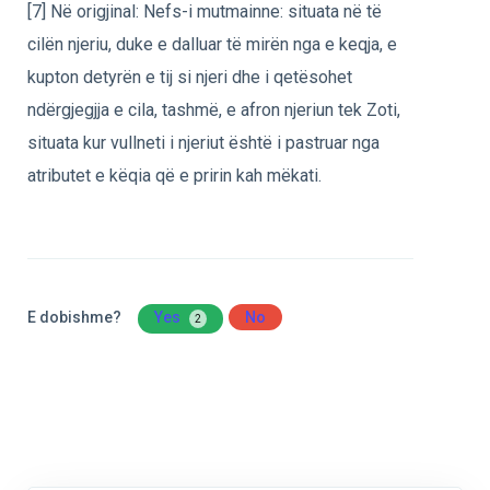
[7] Në origjinal: Nefs-i mutmainne: situata në të
cilën njeriu, duke e dalluar të mirën nga e keqja, e
kupton detyrën e tij si njeri dhe i qetësohet
ndërgjegjja e cila, tashmë, e afron njeriun tek Zoti,
situata kur vullneti i njeriut është i pastruar nga
atributet e këqia që e pririn kah mëkati.
E dobishme?
Yes
No
2