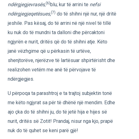
(6)
ndërgjegjevrasës
,
blu; kur të arrini te
nefsi
(7)
ndërgjegjeqetësues
,
do të shihni një nur, një dritë
jeshile. Pas kësaj, do të arrini në një nivel të tillë
ku nuk do të mundni ta dalloni dhe përcaktoni
ngjyrën e nurit, dritës që do të shihni atje. Këto
janë vëzhgime që u përkasin të urtëve,
shenjtorëve, njerëzve të lartësuar shpirtërisht dhe
realizohen vetëm me anë të përvojave të
ndërgjegjes.
U përpoqa ta parashtroj e ta trajtoj subjektin tonë
me këto ngjyrat sa për të dhënë një mendim. Edhe
ajo çka do të shihni ju, do të jetë hija e hijes së
nurit, dritës së Zotit! Prandaj, nisur nga kjo, prapë
nuk do të quhet se keni parë gjë!