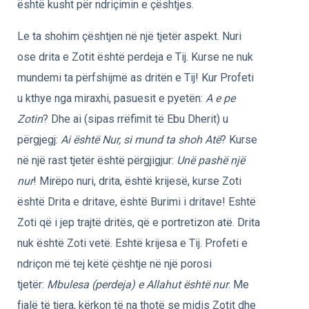
është kusht për ndriçimin e çështjes.
Le ta shohim çështjen në një tjetër aspekt. Nuri
ose drita e Zotit është perdeja e Tij. Kurse ne nuk
mundemi ta përfshijmë as dritën e Tij! Kur Profeti
u kthye nga miraxhi, pasuesit e pyetën:
A e pe
Zotin
? Dhe ai (sipas rrëfimit të Ebu Dherit) u
përgjegj:
Ai është Nur, si mund ta shoh Atë
? Kurse
në një rast tjetër është përgjigjur:
Unë pashë një
nur
! Mirëpo nuri, drita, është krijesë, kurse Zoti
është Drita e dritave, është Burimi i dritave! Eshtë
Zoti që i jep trajtë dritës, që e portretizon atë. Drita
nuk është Zoti vetë. Eshtë krijesa e Tij. Profeti e
ndriçon më tej këtë çështje në një porosi
tjetër:
Mbulesa (perdeja) e Allahut është nur
. Me
fjalë të tjera, kërkon të na thotë se midis Zotit dhe