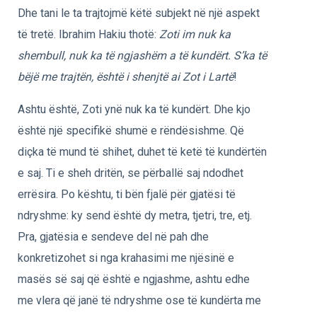
Dhe tani le ta trajtojmë këtë subjekt në një aspekt
të tretë. Ibrahim Hakiu thotë:
Zoti im nuk ka
shembull, nuk ka të ngjashëm a të kundërt. S’ka të
bëjë me trajtën, është i shenjtë ai Zot i Lartë
!
Ashtu është, Zoti ynë nuk ka të kundërt. Dhe kjo
është një specifikë shumë e rëndësishme. Që
diçka të mund të shihet, duhet të ketë të kundërtën
e saj. Ti e sheh dritën, se përballë saj ndodhet
errësira. Po kështu, ti bën fjalë për gjatësi të
ndryshme: ky send është dy metra, tjetri, tre, etj.
Pra, gjatësia e sendeve del në pah dhe
konkretizohet si nga krahasimi me njësinë e
masës së saj që është e ngjashme, ashtu edhe
me vlera që janë të ndryshme ose të kundërta me