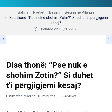
Ballina
Pyetjet
Besimi
Besimi në Allahun
Disa thonë: “Pse nuk e shohim Zotin?” Si duhet t’i përgjigjemi
kësaj?
Updated on 03/01/2023
BESIMI NË ALLAHUN
Disa thonë: “Pse nuk e
shohim Zotin?” Si duhet
t’i përgjigjemi kësaj?
Estimated reading: 10 minutes
564 views