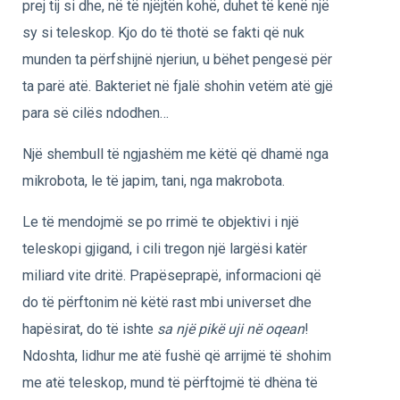
prej tij si dhe, në të njëjtën kohë, duhet të kenë një
sy si teleskop. Kjo do të thotë se fakti që nuk
munden ta përfshijnë njeriun, u bëhet pengesë për
ta parë atë. Bakteriet në fjalë shohin vetëm atë gjë
para së cilës ndodhen…
Një shembull të ngjashëm me këtë që dhamë nga
mikrobota, le të japim, tani, nga makrobota.
Le të mendojmë se po rrimë te objektivi i një
teleskopi gjigand, i cili tregon një largësi katër
miliard vite dritë. Prapëseprapë, informacioni që
do të përftonim në këtë rast mbi universet dhe
hapësirat, do të ishte
sa një pikë uji në oqean
!
Ndoshta, lidhur me atë fushë që arrijmë të shohim
me atë teleskop, mund të përftojmë të dhëna të