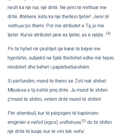
nesh ka një nur, një dritë. Ne jemi të rrethuar me
dritë. Atëherë, këtu ka një thellësi tjetër!
Jemi të
rrethuar
po themi. Por me atributet e Tij, jo me
(4)
tjetër. Kurse atributet janë as tjetër, as e njëjta…
Po të hyhet në çështjet që kanë të bëjnë me
hyjnitetin, subjekti në fjalë thellohet edhe më tepër,
rëndohet dhe bëhet i papërballueshëm.
Si përfundim, mund të themi se Zoti nuk shihet.
Mbulesa e tij është prej drite. Ju mund të shihni
ç’mund të shihni, vetëm dritë mund të shihni!
Për shembull, kur të përpiqeni të kapërceni
(5)
enigmën
e nefsit
(egos)
urdhërues
,
do të shihni
një dritë të kuqe; kur të vini tek
nefsi