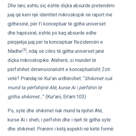
Dhe tani, ashtu siç është diçka absurde pretendimi
juaj që keni një identitet mikroskopik në raport me
gjithësinë, për t’i konceptuar të gjitha universet
dhe hapësirat, është po kaq absurde edhe
përpjekja juaj për ta konceptuar Rezidencën e
(3)
Madhe
, ndaj së cilës të gjitha universet janë
diçka mikroskopike. Atëherë, si mundet të
përfshihet dimensionalisht e konceptualisht Zoti
vetë? Prandaj në Kur’an urdhërohet: “
Shikimet nuk
mund ta përfshijnë Atë, kurse Ai i përfshin të
gjitha shikimet…
” (Kur’ani, En’am:103)
Po, sytë dhe shikimet nuk mund ta njohin Atë,
kurse Ai i sheh, i përfshin dhe i njeh të gjitha sytë
dhe shikimet. Pranimi i këtij aspekti në këtë formë