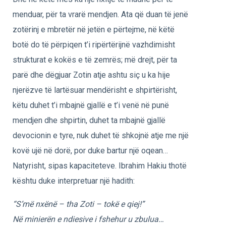
menduar, për ta vrarë mendjen. Ata që duan të jenë
zotërinj e mbretër në jetën e përtejme, në këtë
botë do të përpiqen t’i ripërtërijnë vazhdimisht
strukturat e kokës e të zemrës; më drejt, për ta
parë dhe dëgjuar Zotin atje ashtu siç u ka hije
njerëzve të lartësuar mendërisht e shpirtërisht,
këtu duhet t’i mbajnë gjallë e t’i venë në punë
mendjen dhe shpirtin, duhet ta mbajnë gjallë
devocionin e tyre, nuk duhet të shkojnë atje me një
kovë ujë në dorë, por duke bartur një oqean…
Natyrisht, sipas kapaciteteve. Ibrahim Hakiu thotë
kështu duke interpretuar një hadith:
“S’më nxënë – tha Zoti – tokë e qiej!”
Në minierën e ndiesive i fshehur u zbulua…