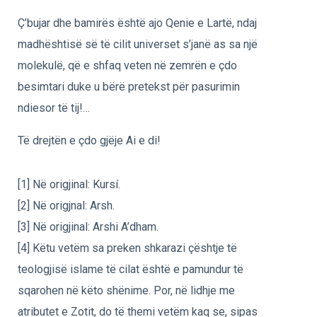
Ç’bujar dhe bamirës është ajo Qenie e Lartë, ndaj
madhështisë së të cilit universet s’janë as sa një
molekulë, që e shfaq veten në zemrën e çdo
besimtari duke u bërë pretekst për pasurimin
ndiesor të tij!…
Të drejtën e çdo gjëje Ai e di!
[1] Në origjinal: Kursí.
[2] Në origjnal: Arsh.
[3] Në origjinal: Arshi A’dham.
[4] Këtu vetëm sa preken shkarazi çështje të
teologjisë islame të cilat është e pamundur të
sqarohen në këto shënime. Por, në lidhje me
atributet e Zotit, do të themi vetëm kaq se, sipas