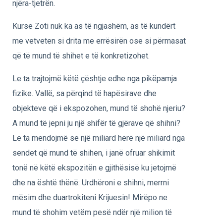
njëra-tjetrën.
Kurse Zoti nuk ka as të ngjashëm, as të kundërt
me vetveten si drita me errësirën ose si përmasat
që të mund të shihet e të konkretizohet.
Le ta trajtojmë këtë çështje edhe nga pikëpamja
fizike. Vallë, sa përqind të hapësirave dhe
objekteve që i ekspozohen, mund të shohë njeriu?
A mund të jepni ju një shifër të gjërave që shihni?
Le ta mendojmë se një miliard herë një miliard nga
sendet që mund të shihen, i janë ofruar shikimit
tonë në këtë ekspozitën e gjithësisë ku jetojmë
dhe na është thënë: Urdhëroni e shihni, merrni
mësim dhe duartrokiteni Krijuesin! Mirëpo ne
mund të shohim vetëm pesë ndër një milion të