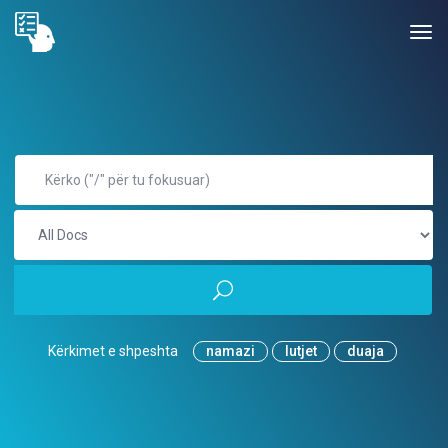
Kërkimet e shpeshta
namazi
lutjet
duaja