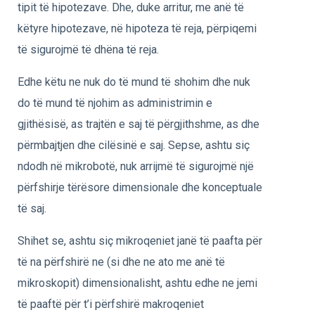
tipit të hipotezave. Dhe, duke arritur, me anë të
këtyre hipotezave, në hipoteza të reja, përpiqemi
të sigurojmë të dhëna të reja.
Edhe këtu ne nuk do të mund të shohim dhe nuk
do të mund të njohim as administrimin e
gjithësisë, as trajtën e saj të përgjithshme, as dhe
përmbajtjen dhe cilësinë e saj. Sepse, ashtu siç
ndodh në mikrobotë, nuk arrijmë të sigurojmë një
përfshirje tërësore dimensionale dhe konceptuale
të saj.
Shihet se, ashtu siç mikroqeniet janë të paafta për
të na përfshirë ne (si dhe ne ato me anë të
mikroskopit) dimensionalisht, ashtu edhe ne jemi
të paaftë për t’i përfshirë makroqeniet