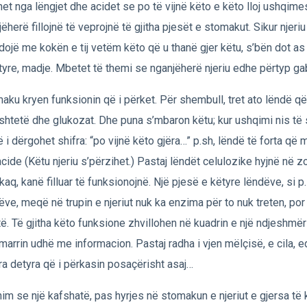
het nga lëngjet dhe acidet se po të vijnë këto e këto lloj ushqime
ëherë fillojnë të veprojnë të gjitha pjesët e stomakut. Sikur njeriu
ojë me kokën e tij vetëm këto që u thanë gjer këtu, s’bën dot a
 tyre, madje. Mbetet të themi se nganjëherë njeriu edhe përtyp ga
aku kryen funksionin që i përket. Për shembull, tret ato lëndë që 
shtetë dhe glukozat. Dhe puna s’mbaron këtu; kur ushqimi nis të
ë i dërgohet shifra: “po vijnë këto gjëra…” p.sh, lëndë të forta që 
cide (Këtu njeriu s’përzihet.) Pastaj lëndët celulozike hyjnë në zor
kaq, kanë filluar të funksionojnë. Një pjesë e këtyre lëndëve, si p.
ëve, meqë në trupin e njeriut nuk ka enzima për to nuk treten, por
të. Të gjitha këto funksione zhvillohen në kuadrin e një ndjeshmëri
marrin udhë me informacion. Pastaj radha i vjen mëlçisë, e cila, e
ra detyra që i përkasin posaçërisht asaj…
im se një kafshatë, pas hyrjes në stomakun e njeriut e gjersa të 