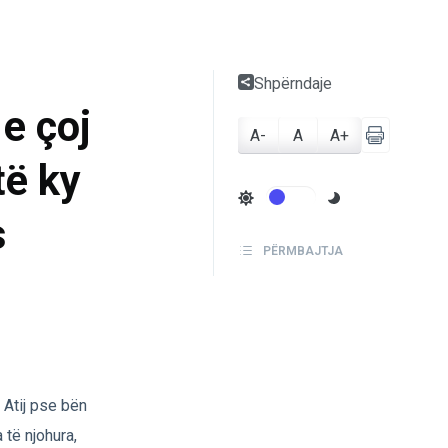
Shpërndaje
 e çoj
A-
A
A+
të ky
s
PËRMBAJTJA
ë Atij pse bën
a të njohura,