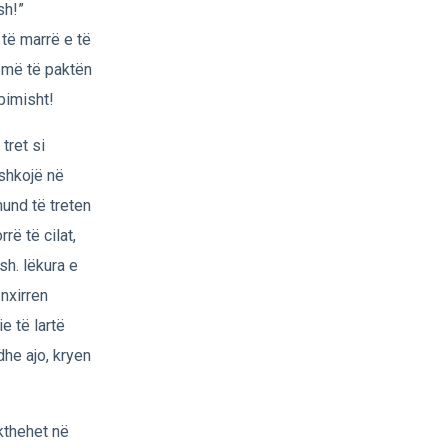
sh!”
 të marrë e të
s më të paktën
bimisht!
tret si
 shkojë në
mund të treten
rë të cilat,
sh. lëkura e
 nxirren
e të lartë
dhe ajo, kryen
kthehet në