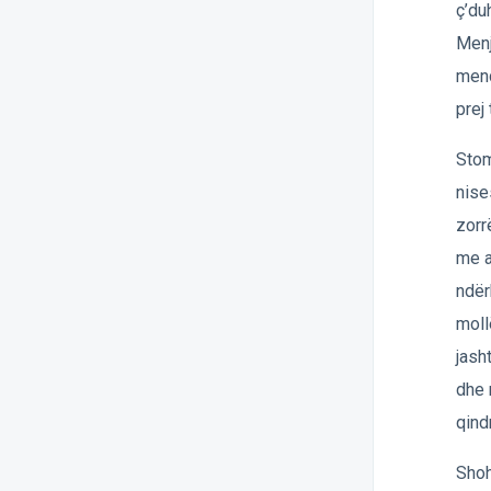
ç’du
Menj
mend
prej
Stom
nise
zorr
me a
ndër
moll
jash
dhe 
qind
Shoh