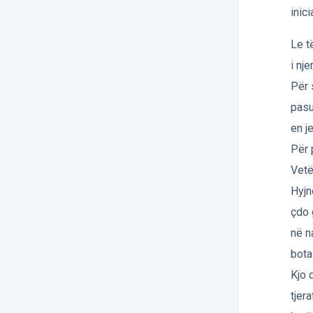
inic
Le t
i nj
Për 
pasu
en j
Për 
Vetë
Hyjn
çdo 
në n
bota
Kjo 
tjer