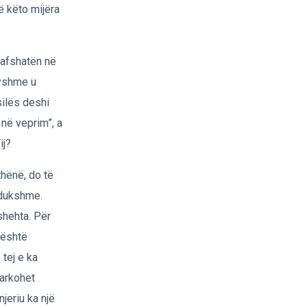
në këto mijëra
 kafshatën në
ryshme u
silës deshi
 në veprim”, a
ij?
hënë, do të
adukshme.
shehta. Për
 është
 tej e ka
garkohet
njeriu ka një