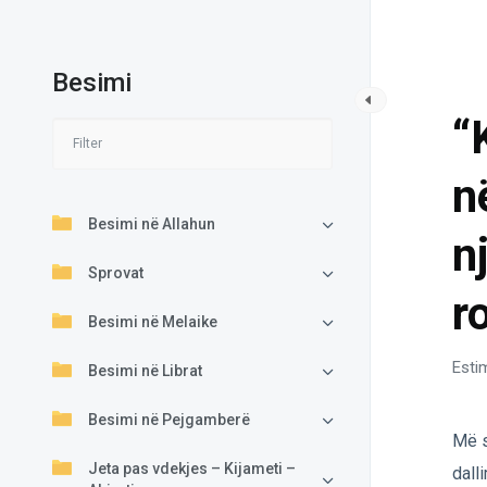
Besimi
BES
“
n
Besimi në Allahun
n
Sprovat
r
Besimi në Melaike
Esti
Besimi në Librat
Besimi në Pejgamberë
Më s
Jeta pas vdekjes – Kijameti –
dall