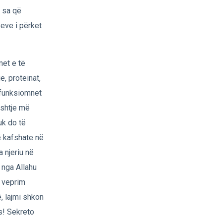
, sa që
seve i përket
met e të
e, proteinat,
 funksiomnet
eshtje më
uk do të
ë kafshate në
 njeriu në
 nga Allahu
ë veprim
, lajmi shkon
s! Sekreto