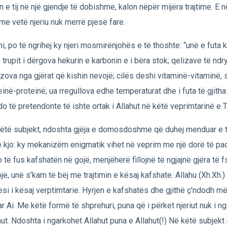
in e tij në një gjendje të dobishme, kalon nëpër mijëra trajtime. E 
time vetë njeriu nuk merrë pjesë fare.
ani, po të ngrihej ky njeri mosmirënjohës e të thoshte: “unë e futa
, trupit i dërgova hekurin e karbonin e i bëra stok; qelizave të nd
zova nga gjërat që kishin nevojë; cilës deshi vitaminë-vitaminë, 
einë-proteinë; ua rregullova edhe temperaturat dhe i futa të gjitha
do të pretendonte të ishte ortak i Allahut në këtë veprimtarinë e T
ëtë subjekt, ndoshta gjëja e domosdoshme që duhej menduar e t
e kjo: ky mekanizëm enigmatik vihet në veprim me një dorë të p
 të fus kafshatën në gojë, menjëherë fillojnë të ngjajnë gjëra të f
jë, unë s’kam të bëj me trajtimin e kësaj kafshate. Allahu (Xh.Xh.)
uesi i kësaj verptimtarie. Hyrjen e kafshatës dhe gjithë ç’ndodh më
uar Ai. Me këtë formë të shprehuri, puna që i përket njeriut nuk i n
hut. Ndoshta i ngarkohet Allahut puna e Allahut(!) Në këtë subjekt 