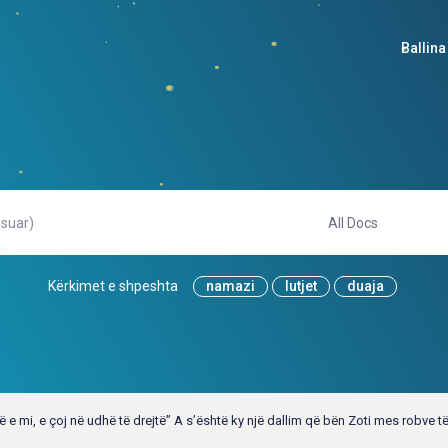
Ballina
Kërkimet e shpeshta
namazi
lutjet
duaja
ë e mi, e çoj në udhë të drejtë” A s’është ky një dallim që bën Zoti mes robve t