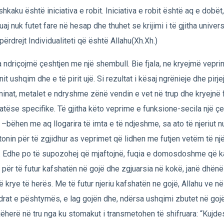
shkaku është iniciativa e robit. Iniciativa e robit është aq e dobët
uaj nuk futet fare në hesap dhe thuhet se krijimi i të gjitha univer
tpërdrejt Individualiteti që është Allahu(Xh.Xh.)
a ndriçojmë çeshtjen me një shembull. Bie fjala, ne kryejmë vepri
nit ushqim dhe e të pirit ujë. Si rezultat i kësaj ngrënieje dhe pirjej
minat, metalet e ndryshme zënë vendin e vet në trup dhe kryejnë
atëse specifike. Të gjitha këto veprime e funksione-secila një ç
 –bëhen me aq llogarira të imta e të ndjeshme, sa ato të njeriut n
tonin për të zgjidhur as veprimet që lidhen me futjen vetëm të nj
. Edhe po të supozohej që mjaftojnë, fuqia e domosdoshme që ka
 për të futur kafshatën në gojë dhe zgjuarsia në kokë, janë dhënë
ë krye të herës. Me të futur njeriu kafshatën ne gojë, Allahu ve n
drat e pështymës, e lag gojën dhe, ndërsa ushqimi zbutet në gojë
ëherë në tru nga ku stomakut i transmetohen të shifruara: “Kujde