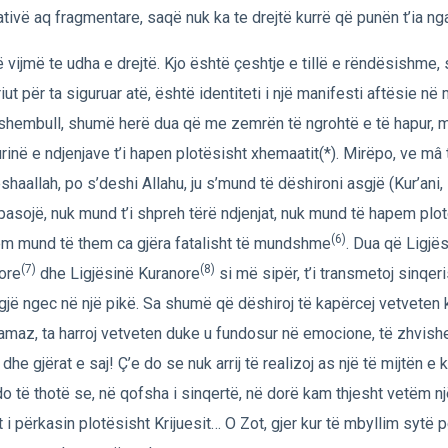
iativë aq fragmentare, saqë nuk ka te drejtë kurrë që punën t’ia ng
ë vijmë te udha e drejtë. Kjo është çeshtje e tillë e rëndësishme, 
eriut për ta siguruar atë, është identiteti i një manifesti aftësie në
shembull, shumë herë dua që me zemrën të ngrohtë e të hapur, m
rinë e ndjenjave t’i hapen plotësisht xhemaatit(*). Mirëpo, ve mâ 
eshaallah, po s’deshi Allahu, ju s’mund të dëshironi asgjë (Kur’ani,
pasojë, nuk mund t’i shpreh tërë ndjenjat, nuk mund të hapem plot
(6)
m mund të them ca gjëra fatalisht të mundshme
. Dua që Ligjë
(7)
(8)
ore
dhe Ligjësinë Kuranore
si më sipër, t’i transmetoj sinqer
gjë ngec në një pikë. Sa shumë që dëshiroj të kapërcej vetveten 
amaz, ta harroj vetveten duke u fundosur në emocione, të zhvish
 dhe gjërat e saj! Ç’e do se nuk arrij të realizoj as një të mijtën e 
do të thotë se, në qofsha i sinqertë, në dorë kam thjesht vetëm nj
at i përkasin plotësisht Krijuesit… O Zot, gjer kur të mbyllim sytë p