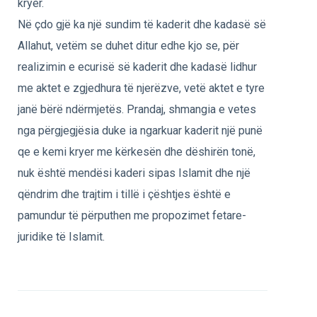
kryer.
Në çdo gjë ka një sundim të kaderit dhe kadasë së
Allahut, vetëm se duhet ditur edhe kjo se, për
realizimin e ecurisë së kaderit dhe kadasë lidhur
me aktet e zgjedhura të njerëzve, vetë aktet e tyre
janë bërë ndërmjetës. Prandaj, shmangia e vetes
nga përgjegjësia duke ia ngarkuar kaderit një punë
qe e kemi kryer me kërkesën dhe dëshirën tonë,
nuk është mendësi kaderi sipas Islamit dhe një
qëndrim dhe trajtim i tillë i çështjes është e
pamundur të përputhen me propozimet fetare-
juridike të Islamit.