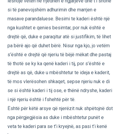
lëshojë veten në rrjedhën e ngjarjeve dhe t’i shohë
si të panevojshëm adhurimin dhe marrjen e
masave parandaluese. Besimi te kaderi është një
nga kushtet e qenies besimtar, por nuk është e
drejtë që, duke e paraqitur atë si justifikim, të lihet
pa bërë ajo që duhet bërë. Nisur nga kjo, jo vetëm
s’është e drejtë që njeriu të bëjë mëkat dhe pastaj
të thotë se ky ka qenë kaderi i tij, por s’është e
drejtë as që, duke u mbështetur te ideja e kaderit,
të mos vlerësohen shkaqet, sepse njeriu nuk e di
se si është kaderi i tij ose, e thënë ndryshe, kaderi
i një njeriu është i fshehtë për të.
Është për këtë arsye që njerëzit nuk shpëtojnë dot
nga përgjegjësia as duke i mbështetur punët e
veta te kaderi para se t’i kryejnë, as pasi t’i kenë