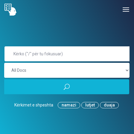
Kërkimet e shpeshta
namazi
lutjet
duaja