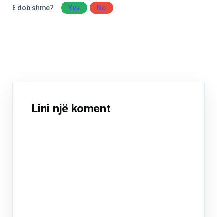
E dobishme?
Yes
No
Lini një koment