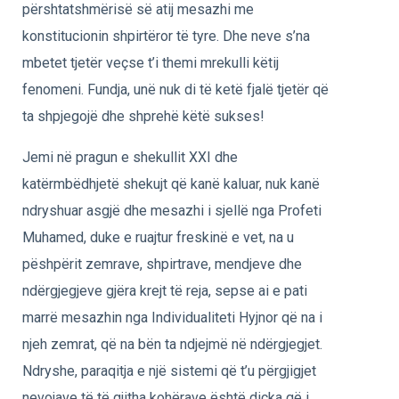
përshtatshmërisë së atij mesazhi me
konstitucionin shpirtëror të tyre. Dhe neve s’na
mbetet tjetër veçse t’i themi mrekulli këtij
fenomeni. Fundja, unë nuk di të ketë fjalë tjetër që
ta shpjegojë dhe shprehë këtë sukses!
Jemi në pragun e shekullit XXI dhe
katërmbëdhjetë shekujt që kanë kaluar, nuk kanë
ndryshuar asgjë dhe mesazhi i sjellë nga Profeti
Muhamed, duke e ruajtur freskinë e vet, na u
pëshpërit zemrave, shpirtrave, mendjeve dhe
ndërgjegjeve gjëra krejt të reja, sepse ai e pati
marrë mesazhin nga Individualiteti Hyjnor që na i
njeh zemrat, që na bën ta ndjejmë në ndërgjegjet.
Ndryshe, paraqitja e një sistemi që t’u përgjigjet
nevojave të të gjitha kohërave është diçka që i