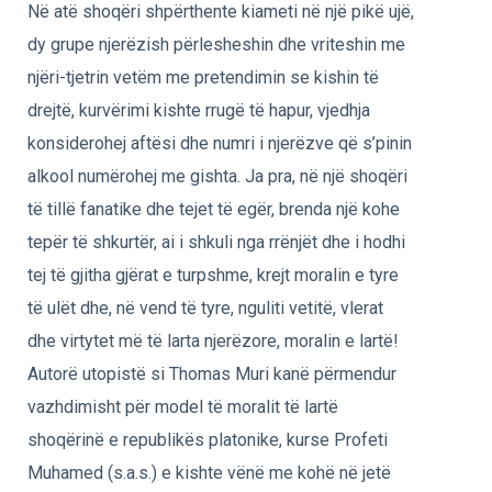
Në atë shoqëri shpërthente kiameti në një pikë ujë,
dy grupe njerëzish përlesheshin dhe vriteshin me
njëri-tjetrin vetëm me pretendimin se kishin të
drejtë, kurvërimi kishte rrugë të hapur, vjedhja
konsiderohej aftësi dhe numri i njerëzve që s’pinin
alkool numërohej me gishta. Ja pra, në një shoqëri
të tillë fanatike dhe tejet të egër, brenda një kohe
tepër të shkurtër, ai i shkuli nga rrënjët dhe i hodhi
tej të gjitha gjërat e turpshme, krejt moralin e tyre
të ulët dhe, në vend të tyre, nguliti vetitë, vlerat
dhe virtytet më të larta njerëzore, moralin e lartë!
Autorë utopistë si Thomas Muri kanë përmendur
vazhdimisht për model të moralit të lartë
shoqërinë e republikës platonike, kurse Profeti
Muhamed (s.a.s.) e kishte vënë me kohë në jetë