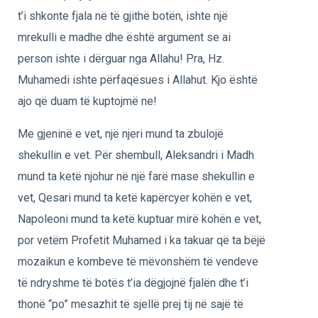
t’i shkonte fjala në të gjithë botën, ishte një
mrekulli e madhe dhe është argument se ai
person ishte i dërguar nga Allahu! Pra, Hz.
Muhamedi ishte përfaqësues i Allahut. Kjo është
ajo që duam të kuptojmë ne!
Me gjeninë e vet, një njeri mund ta zbulojë
shekullin e vet. Për shembull, Aleksandri i Madh
mund ta ketë njohur në një farë mase shekullin e
vet, Qesari mund ta ketë kapërcyer kohën e vet,
Napoleoni mund ta ketë kuptuar mirë kohën e vet,
por vetëm Profetit Muhamed i ka takuar që ta bëjë
mozaikun e kombeve të mëvonshëm të vendeve
të ndryshme të botës t’ia dëgjojnë fjalën dhe t’i
thonë “po” mesazhit të sjellë prej tij në sajë të