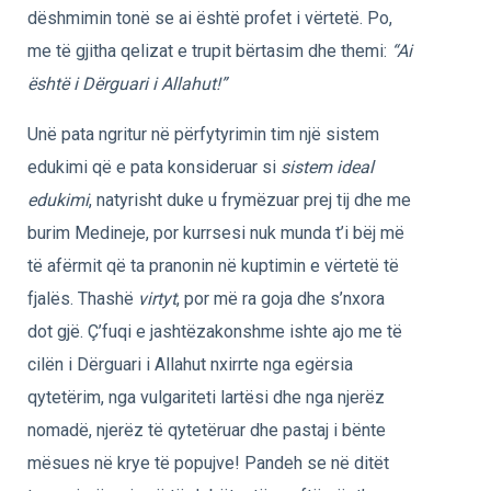
dëshmimin tonë se ai është profet i vërtetë. Po,
me të gjitha qelizat e trupit bërtasim dhe themi:
“Ai
është i Dërguari i Allahut!”
Unë pata ngritur në përfytyrimin tim një sistem
edukimi që e pata konsideruar si
sistem ideal
edukimi
, natyrisht duke u frymëzuar prej tij dhe me
burim Medineje, por kurrsesi nuk munda t’i bëj më
të afërmit që ta pranonin në kuptimin e vërtetë të
fjalës. Thashë
virtyt
, por më ra goja dhe s’nxora
dot gjë. Ç’fuqi e jashtëzakonshme ishte ajo me të
cilën i Dërguari i Allahut nxirrte nga egërsia
qytetërim, nga vulgariteti lartësi dhe nga njerëz
nomadë, njerëz të qytetëruar dhe pastaj i bënte
mësues në krye të popujve! Pandeh se në ditët