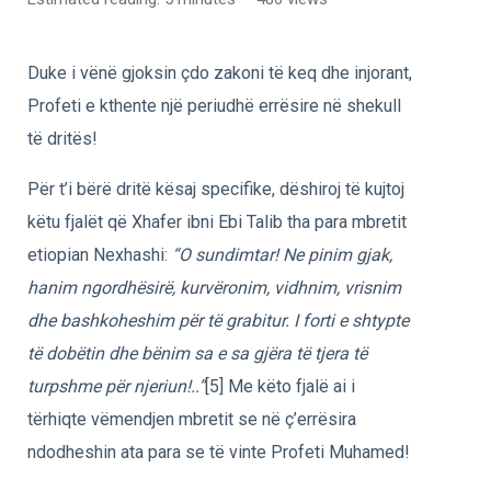
Duke i vënë gjoksin çdo zakoni të keq dhe injorant,
Profeti e kthente një periudhë errësire në shekull
të dritës!
Për t’i bërë dritë kësaj specifike, dëshiroj të kujtoj
këtu fjalët që Xhafer ibni Ebi Talib tha para mbretit
etiopian Nexhashi:
“O sundimtar! Ne pinim gjak,
hanim ngordhësirë, kurvëronim, vidhnim, vrisnim
dhe bashkoheshim për të grabitur. I forti e shtypte
të dobëtin dhe bënim sa e sa gjëra të tjera të
turpshme për njeriun!..”
[5] Me këto fjalë ai i
tërhiqte vëmendjen mbretit se në ç’errësira
ndodheshin ata para se të vinte Profeti Muhamed!