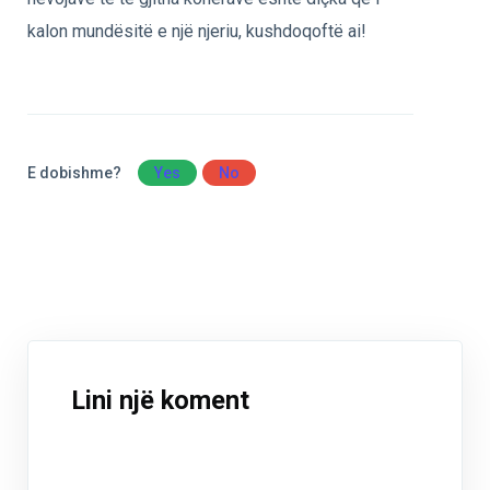
kalon mundësitë e një njeriu, kushdoqoftë ai!
E dobishme?
Yes
No
Lini një koment