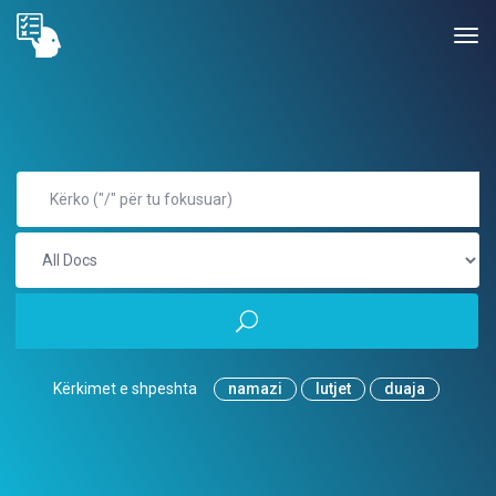
Kërkimet e shpeshta
namazi
lutjet
duaja