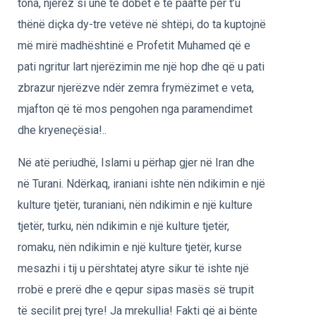
tona, njerëz si unë të dobët e të paaftë për t’u
thënë diçka dy-tre vetëve në shtëpi, do ta kuptojnë
më mirë madhështinë e Profetit Muhamed që e
pati ngritur lart njerëzimin me një hop dhe që u pati
zbrazur njerëzve ndër zemra frymëzimet e veta,
mjafton që të mos pengohen nga paramendimet
dhe kryeneçësia!..
Në atë periudhë, Islami u përhap gjer në Iran dhe
në Turani. Ndërkaq, iraniani ishte nën ndikimin e një
kulture tjetër, turaniani, nën ndikimin e një kulture
tjetër, turku, nën ndikimin e një kulture tjetër,
romaku, nën ndikimin e një kulture tjetër, kurse
mesazhi i tij u përshtatej atyre sikur të ishte një
rrobë e prerë dhe e qepur sipas masës së trupit
të secilit prej tyre! Ja mrekullia! Fakti që ai bënte