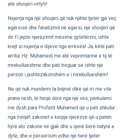
atë shoqëri virtyti!
Nxjerrja nga një shoqëri që nuk njihte tjetër gjë veç
egërsisë dhe fanatizmit në egërsi, një shoqëri që
do t’i jepte njerëzimit mësime qytetërimi, ishte
krejt si nxjerrja e dijeve nga errësira! Ja, këtë pati
arritur Hz. Muhamedi me atë veprimtarinë e tij të
mrekullueshme dhe pati treguar se ishte një
person i jashtëzakonshëm e i mrekullueshëm!
Ne që nuk mundemi ta bëjmë dikë që rri me vite
pranë nesh, të heqë dorë nga një ves, përkulemi
më dysh para Profetit Muhamed që u pati shkulur
nga rrënjët zakonet e këqija njerëzve që u patën
hyrë ato zakone në gjak dhe u qenë bërë natyrë e
dytë, dhe e përsërisim edhe një herë tjetër