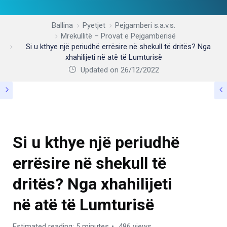
Ballina
Pyetjet
Pejgamberi s.a.v.s.
Mrekullitë – Provat e Pejgamberisë
Si u kthye një periudhë errësire në shekull të dritës? Nga
xhahilijeti në atë të Lumturisë
Updated on 26/12/2022
MREKULLITË – PROVAT E PEJGAMBERISË
Si u kthye një periudhë
errësire në shekull të
dritës? Nga xhahilijeti
në atë të Lumturisë
Estimated reading: 5 minutes
486 views