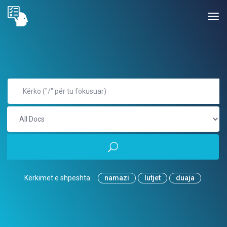
Kërkimet e shpeshta
namazi
lutjet
duaja