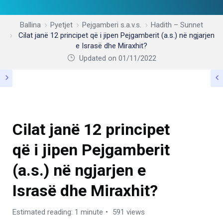
Ballina
Pyetjet
Pejgamberi s.a.v.s.
Hadith – Sunnet
Cilat janë 12 principet që i jipen Pejgamberit (a.s.) në ngjarjen
e Israsë dhe Miraxhit?
Updated on 01/11/2022
HADITH – SUNNET
Cilat janë 12 principet
që i jipen Pejgamberit
(a.s.) në ngjarjen e
Israsë dhe Miraxhit?
Estimated reading: 1 minute
591 views