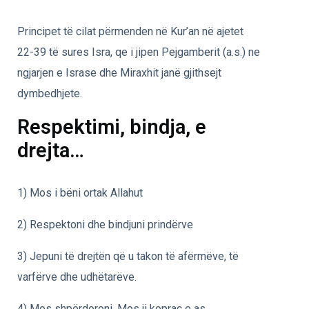
Principet të cilat përmenden në Kur’an në ajetet
22-39 të sures Isra, qe i jipen Pejgamberit (a.s.) ne
ngjarjen e Israse dhe Miraxhit janë gjithsejt
dymbedhjete.
Respektimi, bindja, e
drejta…
1) Mos i bëni ortak Allahut
2) Respektoni dhe bindjuni prindërve
3) Jepuni të drejtën që u takon të afërmëve, të
varfërve dhe udhëtarëve.
4) Mos shpërdoroni. Mos ji koprac e as