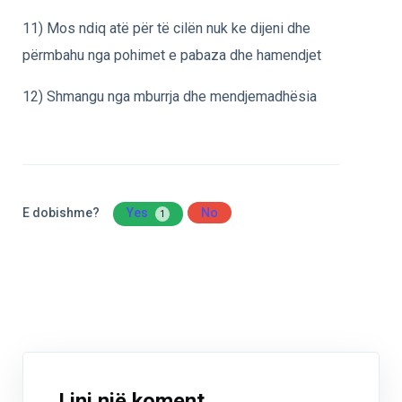
11) Mos ndiq atë për të cilën nuk ke dijeni dhe
përmbahu nga pohimet e pabaza dhe hamendjet
12) Shmangu nga mburrja dhe mendjemadhësia
E dobishme?
Yes
No
1
Lini një koment