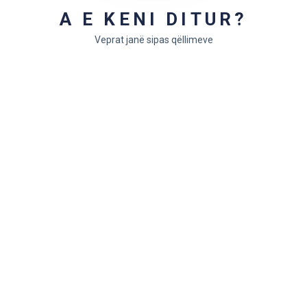
obishme?
Yes
No
A E KENI DITUR?
Veprat janë sipas qëllimeve
Lini një koment