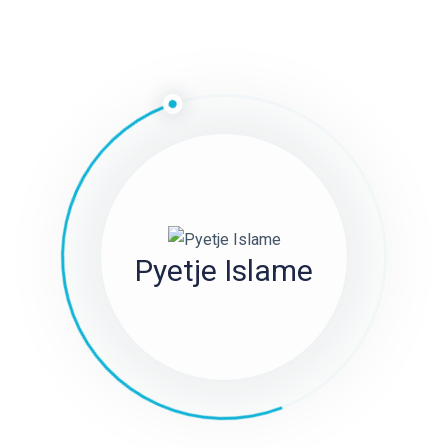
 dinte disa nga pjesët e fesë së Ibrahimit a.s. dhe si rezultat i kës
z. Dihet se në atë kohë në Mekë, qoftë edhe në numër të vogël,
ëz besimdrejtë (hanif). Derisa shumica e kurejshëve adhuronin idh
ëz besimdrejtë qëndronin larg adhurimit të idhujve dhe jetën e or
s të vërtetave të besimit në një Zot që kishin mbetur nga koha e I
jeri që jetonte në të njëjtin qytet me këta besimdrejtë edhe Pejgam
i që nuk përkrahu kurrë mendimin e kurejshëve lidhur me adhurimin
në pah se me shumë gjasë ai ka mësuar e pratikuar këto njohuri 
Pyetje Islame
hin nga këta njerëz besimdrejtë. Transmetohet nga burime të n
amberi (s.a.s.) dinte disa nga pjesët e fesë së Ibrahimit (a.s.) dhe 
j falte edhe namaz.