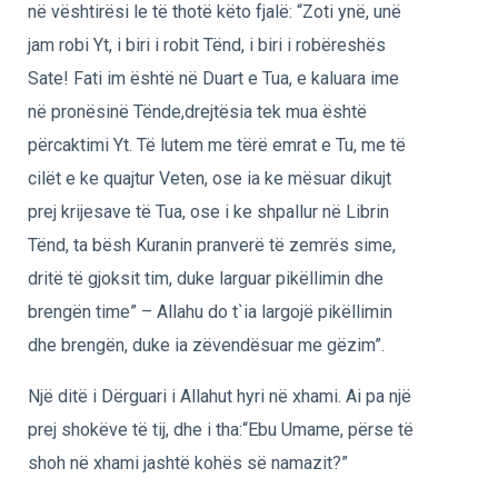
në vështirësi le të thotë këto fjalë: “Zoti ynë, unë
jam robi Yt, i biri i robit Tënd, i biri i robëreshës
Sate! Fati im është në Duart e Tua, e kaluara ime
në pronësinë Tënde,drejtësia tek mua është
përcaktimi Yt. Të lutem me tërë emrat e Tu, me të
cilët e ke quajtur Veten, ose ia ke mësuar dikujt
prej krijesave të Tua, ose i ke shpallur në Librin
Tënd, ta bësh Kuranin pranverë të zemrës sime,
dritë të gjoksit tim, duke larguar pikëllimin dhe
brengën time” – Allahu do t`ia largojë pikëllimin
dhe brengën, duke ia zëvendësuar me gëzim”.
Një ditë i Dërguari i Allahut hyri në xhami. Ai pa një
prej shokëve të tij, dhe i tha:“Ebu Umame, përse të
shoh në xhami jashtë kohës së namazit?”