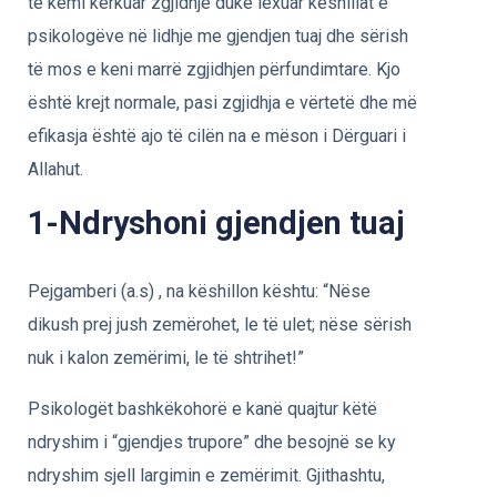
të kemi kërkuar zgjidhje duke lexuar këshillat e
psikologëve në lidhje me gjendjen tuaj dhe sërish
të mos e keni marrë zgjidhjen përfundimtare. Kjo
është krejt normale, pasi zgjidhja e vërtetë dhe më
efikasja është ajo të cilën na e mëson i Dërguari i
Allahut.
1-Ndryshoni gjendjen tuaj
Pejgamberi (a.s) , na këshillon kështu: “Nëse
dikush prej jush zemërohet, le të ulet; nëse sërish
nuk i kalon zemërimi, le të shtrihet!”
Psikologët bashkëkohorë e kanë quajtur këtë
ndryshim i “gjendjes trupore” dhe besojnë se ky
ndryshim sjell largimin e zemërimit. Gjithashtu,