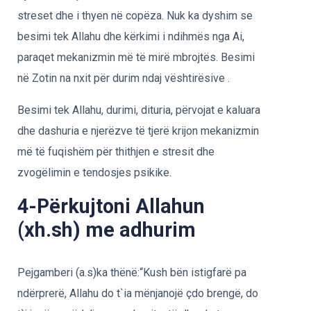
streset dhe i thyen në copëza. Nuk ka dyshim se
besimi tek Allahu dhe kërkimi i ndihmës nga Ai,
paraqet mekanizmin më të mirë mbrojtës. Besimi
në Zotin na nxit për durim ndaj vështirësive .
Besimi tek Allahu, durimi, dituria, përvojat e kaluara
dhe dashuria e njerëzve të tjerë krijon mekanizmin
më të fuqishëm për thithjen e stresit dhe
zvogëlimin e tendosjes psikike.
4-Përkujtoni Allahun
(xh.sh) me adhurim
Pejgamberi (a.s)ka thënë:“Kush bën istigfarë pa
ndërprerë, Allahu do t`ia mënjanojë çdo brengë, do