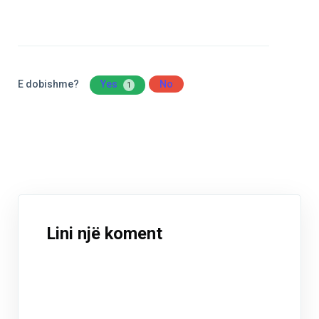
E dobishme?
Yes
No
1
Lini një koment