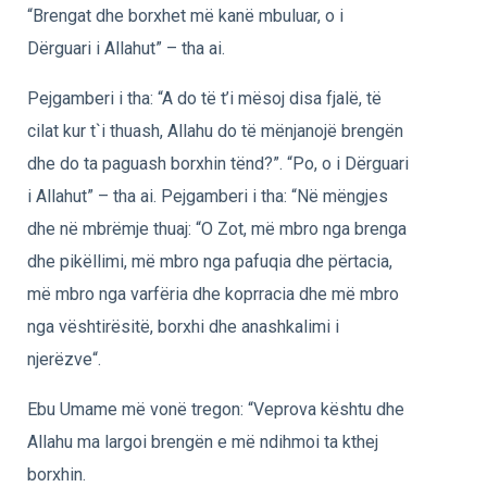
“Brengat dhe borxhet më kanë mbuluar, o i
Dërguari i Allahut” – tha ai.
Pejgamberi i tha: “A do të t’i mësoj disa fjalë, të
cilat kur t`i thuash, Allahu do të mënjanojë brengën
dhe do ta paguash borxhin tënd?”. “Po, o i Dërguari
i Allahut” – tha ai. Pejgamberi i tha: “Në mëngjes
dhe në mbrëmje thuaj: “O Zot, më mbro nga brenga
dhe pikëllimi, më mbro nga pafuqia dhe përtacia,
më mbro nga varfëria dhe koprracia dhe më mbro
nga vështirësitë, borxhi dhe anashkalimi i
njerëzve“.
Ebu Umame më vonë tregon: “Veprova kështu dhe
Allahu ma largoi brengën e më ndihmoi ta kthej
borxhin.