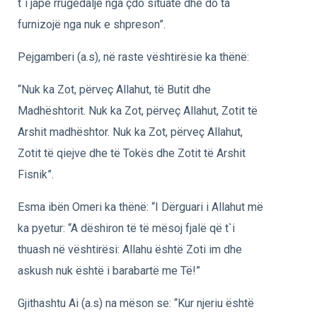
t`i japë rrugëdalje nga çdo situatë dhe do ta
furnizojë nga nuk e shpreson”.
Pejgamberi (a.s), në raste vështirësie ka thënë:
“Nuk ka Zot, përveç Allahut, të Butit dhe
Madhështorit. Nuk ka Zot, përveç Allahut, Zotit të
Arshit madhështor. Nuk ka Zot, përveç Allahut,
Zotit të qiejve dhe të Tokës dhe Zotit të Arshit
Fisnik”.
Esma ibën Omeri ka thënë: “I Dërguari i Allahut më
ka pyetur: “A dëshiron të të mësoj fjalë që t`i
thuash në vështirësi: Allahu është Zoti im dhe
askush nuk është i barabartë me Të!”
Gjithashtu Ai (a.s) na mëson se: “Kur njeriu është