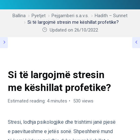
Ballina
Pyetjet
Pejgamberi s.a.v.s.
Hadith – Sunnet
Si të largojmë stresin me këshillat profetike?
Updated on 26/10/2022
HADITH – SUNNET
Si të largojmë stresin
me këshillat profetike?
Estimated reading: 4 minutes
530 views
Stresi, lodhja psikologjike dhe trishtimi janë pjesë
e paevitueshme e jetës sonë. Shpeshherë mund