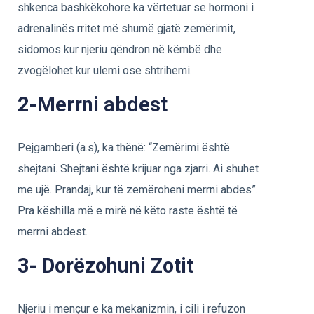
shkenca bashkëkohore ka vërtetuar se hormoni i
adrenalinës rritet më shumë gjatë zemërimit,
sidomos kur njeriu qëndron në këmbë dhe
zvogëlohet kur ulemi ose shtrihemi.
2-Merrni abdest
Pejgamberi (a.s), ka thënë: “Zemërimi është
shejtani. Shejtani është krijuar nga zjarri. Ai shuhet
me ujë. Prandaj, kur të zemëroheni merrni abdes”.
Pra këshilla më e mirë në këto raste është të
merrni abdest.
3- Dorëzohuni Zotit
Njeriu i mençur e ka mekanizmin, i cili i refuzon