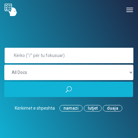
Kërkimet e shpeshta
namazi
lutjet
duaja