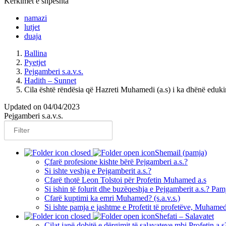
Kërkimet e shpeshta
namazi
lutjet
duaja
Ballina
Pyetjet
Pejgamberi s.a.v.s.
Hadith – Sunnet
Cila është rëndësia që Hazreti Muhamedi (a.s) i ka dhënë eduki
Updated on 04/04/2023
Pejgamberi s.a.v.s.
Shemail (pamja)
Çfarë profesione kishte bërë Pejgamberi a.s.?
Si ishte veshja e Pejgamberit a.s.?
Cfarë thotë Leon Tolstoi për Profetin Muhamed a.s
Si ishin të folurit dhe buzëqeshja e Pejgamberit a.s.? Pa
Cfarë kuptimi ka emri Muhamed? (s.a.v.s.)
Si ishte pamja e jashtme e Profetit të profetëve, Muhamed
Shefati – Salavatet
Cilat janë dobitë e dërgimit të salavateve mbi Profetin a.