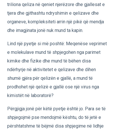
triliona qeliza në qeniet njerëzore dhe gjallesat e
tjera dhe gjithashtu ndryshimin e qelizave dhe
organeve, kompleksiteti arrin një pikë që mendja
dhe imagjinata jonë nuk mund ta kapin.
Lind një pyetje si më poshtë: Meqenëse veprimet
e molekulave mund të shpjegohen nga parimet
kimike dhe fizike dhe mund të bëhen disa
ndërhyrje në aktivitetet e qelizave dhe dihen
shumë gjëra për qelizën e gjallë, a mund të
prodhohet një qelizë e gjallë ose një virus nga
kimistët në laboratorë?
Përgjigja jonë për këtë pyetje është jo. Para se të
shpjegojmë pse mendojmë kështu, do të jetë e
përshtatshme të bëjmë disa shpjegime në lidhje