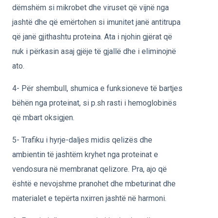
dëmshëm si mikrobet dhe viruset që vijnë nga
jashtë dhe që emërtohen si imunitet janë antitrupa
që janë gjithashtu proteina. Ata i njohin gjërat që
nuk i përkasin asaj gjëje të gjallë dhe i eliminojnë
ato.
4- Për shembull, shumica e funksioneve të bartjes
bëhën nga proteinat, si p.sh rasti i hemoglobinës
që mbart oksigjen.
5- Trafiku i hyrje-daljes midis qelizës dhe
ambientin të jashtëm kryhet nga proteinat e
vendosura në membranat qelizore. Pra, ajo që
është e nevojshme pranohet dhe mbeturinat dhe
materialet e tepërta nxirren jashtë në harmoni.