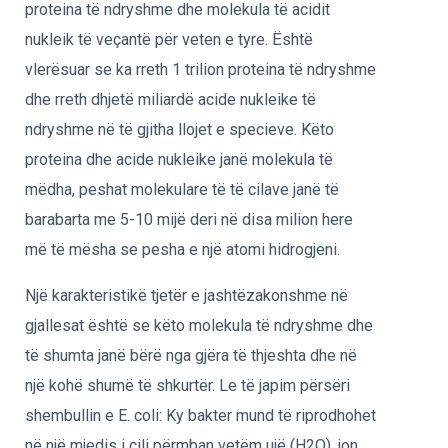
proteina të ndryshme dhe molekula të acidit
nukleik të veçantë për veten e tyre. Është
vlerësuar se ka rreth 1 trilion proteina të ndryshme
dhe rreth dhjetë miliardë acide nukleike të
ndryshme në të gjitha llojet e specieve. Këto
proteina dhe acide nukleike janë molekula të
mëdha, peshat molekulare të të cilave janë të
barabarta me 5-10 mijë deri në disa milion here
më të mësha se pesha e një atomi hidrogjeni.
Një karakteristikë tjetër e jashtëzakonshme në
gjallesat është se këto molekula të ndryshme dhe
të shumta janë bërë nga gjëra të thjeshta dhe në
një kohë shumë të shkurtër. Le të japim përsëri
shembullin e E. coli: Ky bakter mund të riprodhohet
në një mjedis i cili përmban vetëm ujë (H2O), jon