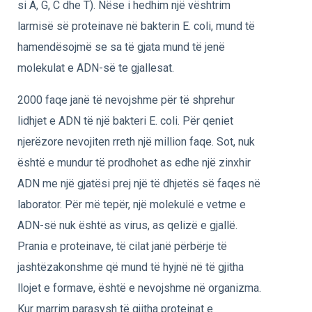
si A, G, C dhe T). Nëse i hedhim një vështrim
larmisë së proteinave në bakterin E. coli, mund të
hamendësojmë se sa të gjata mund të jenë
molekulat e ADN-së te gjallesat.
2000 faqe janë të nevojshme për të shprehur
lidhjet e ADN të një bakteri E. coli. Për qeniet
njerëzore nevojiten rreth një million faqe. Sot, nuk
është e mundur të prodhohet as edhe një zinxhir
ADN me një gjatësi prej një të dhjetës së faqes në
laborator. Për më tepër, një molekulë e vetme e
ADN-së nuk është as virus, as qelizë e gjallë.
Prania e proteinave, të cilat janë përbërje të
jashtëzakonshme që mund të hyjnë në të gjitha
llojet e formave, është e nevojshme në organizma.
Kur marrim parasysh të gjitha proteinat e