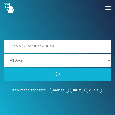
Kërkimet e shpeshta
namazi
lutjet
duaja