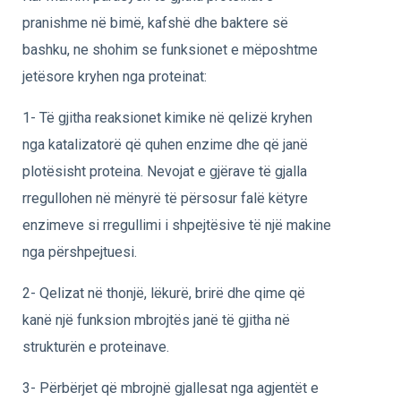
pranishme në bimë, kafshë dhe baktere së
bashku, ne shohim se funksionet e mëposhtme
jetësore kryhen nga proteinat:
1- Të gjitha reaksionet kimike në qelizë kryhen
nga katalizatorë që quhen enzime dhe që janë
plotësisht proteina. Nevojat e gjërave të gjalla
rregullohen në mënyrë të përsosur falë këtyre
enzimeve si rregullimi i shpejtësive të një makine
nga përshpejtuesi.
2- Qelizat në thonjë, lëkurë, brirë dhe qime që
kanë një funksion mbrojtës janë të gjitha në
strukturën e proteinave.
3- Përbërjet që mbrojnë gjallesat nga agjentët e