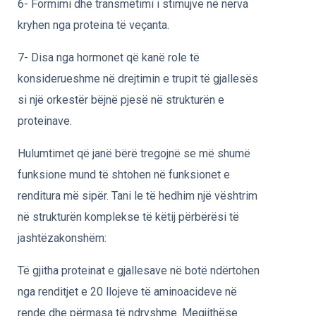
6- Formimi dhe transmetimi i stimujve në nerva
kryhen nga proteina të veçanta.
7- Disa nga hormonet që kanë role të
konsiderueshme në drejtimin e trupit të gjallesës
si një orkestër bëjnë pjesë në strukturën e
proteinave.
Hulumtimet që janë bërë tregojnë se më shumë
funksione mund të shtohen në funksionet e
renditura më sipër. Tani le të hedhim një vështrim
në strukturën komplekse të këtij përbërësi të
jashtëzakonshëm:
Të gjitha proteinat e gjallesave në botë ndërtohen
nga renditjet e 20 llojeve të aminoacideve në
rende dhe përmasa të ndryshme. Megjithëse