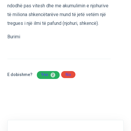
ndodhë pas vitesh dhe me akumulimin e njohurive
të miliona shkencëtarëve mund të jetë vetëm një
tregues i një ilmi të pafund (njohuri, shkencë).
Burimi
E dobishme?
Yes
No
2