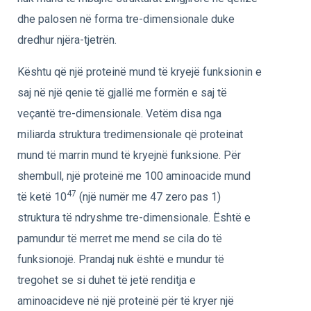
dhe palosen në forma tre-dimensionale duke
dredhur njëra-tjetrën.
Kështu që një proteinë mund të kryejë funksionin e
saj në një qenie të gjallë me formën e saj të
veçantë tre-dimensionale. Vetëm disa nga
miliarda struktura tredimensionale që proteinat
mund të marrin mund të kryejnë funksione. Për
shembull, një proteinë me 100 aminoacide mund
47
të ketë 10
(një numër me 47 zero pas 1)
struktura të ndryshme tre-dimensionale. Është e
pamundur të merret me mend se cila do të
funksionojë. Prandaj nuk është e mundur të
tregohet se si duhet të jetë renditja e
aminoacideve në një proteinë për të kryer një