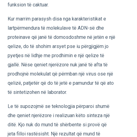
funksion të caktuar.
Kur marrim parasysh disa nga karakteristikat e
lartpërmendura të molekulave të ADN-së dhe
proteinave që janë të domosdoshme në jetën e një
qelize, do të shohim arsyet pse iu përgjigjëm jo
pyetjes në lidhje me prodhimin e një qelize të
gjallë. Nëse qeniet njerëzore nuk janë të afta të
prodhojnë molekulat që përmban një virus ose një
qelizë, patjetër që do të jetë e pamundur të që ato
të sintetizohen në laborator.
Le të supozojmë se teknologjia përparoi shumë
dhe qeniet njerëzore i realizuan këto sinteza një
ditë. Kjo nuk do mund të shërbente si provë që
jeta filloi rastësisht. Një rezultat që mund të