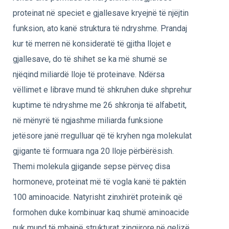
proteinat në speciet e gjallesave kryejnë të njëjtin
funksion, ato kanë struktura të ndryshme. Prandaj
kur të merren në konsideratë të gjitha llojet e
gjallesave, do të shihet se ka më shumë se
njëqind miliardë lloje të proteinave. Ndërsa
vëllimet e librave mund të shkruhen duke shprehur
kuptime të ndryshme me 26 shkronja të alfabetit,
në mënyrë të ngjashme miliarda funksione
jetësore janë rregulluar që të kryhen nga molekulat
gjigante të formuara nga 20 lloje përbërësish.
Themi molekula gjigande sepse përveç disa
hormoneve, proteinat më të vogla kanë të paktën
100 aminoacide. Natyrisht zinxhirët proteinik që
formohen duke kombinuar kaq shumë aminoacide
nuk mund të mbajnë strukturat zingjirore në qelizë