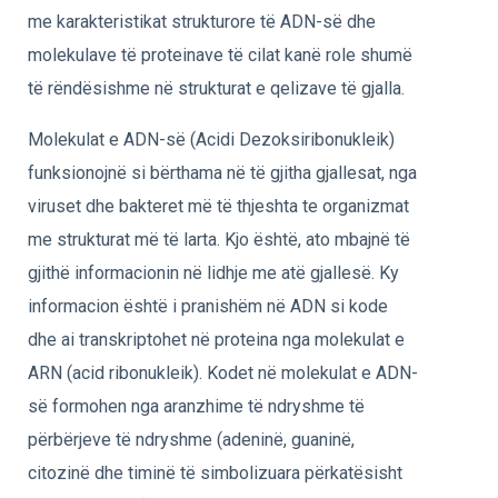
me karakteristikat strukturore të ADN-së dhe
molekulave të proteinave të cilat kanë role shumë
të rëndësishme në strukturat e qelizave të gjalla.
Molekulat e ADN-së (Acidi Dezoksiribonukleik)
funksionojnë si bërthama në të gjitha gjallesat, nga
viruset dhe bakteret më të thjeshta te organizmat
me strukturat më të larta. Kjo është, ato mbajnë të
gjithë informacionin në lidhje me atë gjallesë. Ky
informacion është i pranishëm në ADN si kode
dhe ai transkriptohet në proteina nga molekulat e
ARN (acid ribonukleik). Kodet në molekulat e ADN-
së formohen nga aranzhime të ndryshme të
përbërjeve të ndryshme (adeninë, guaninë,
citozinë dhe timinë të simbolizuara përkatësisht