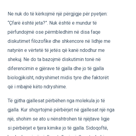
Ne nuk do të kërkojmë një përgjigje për pyetjen:
“Çfarë është jeta?”. Nuk është e mundur të
përfundojmë ose përmbledhim në disa faqe
diskutimet filozofike dhe shkencore në lidhje me
natyrën e vërtetë të jetës që kanë ndodhur me
shekuj. Ne do ta bazojmë diskutimin tonë në
diferencimin e gjërave të gjalla dhe jo të gjalla
biologjikisht, ndryshimet midis tyre dhe faktorët
që i mbajnë këto ndryshime.
Të gjitha gjallesat përbëhen nga molekula jo të
gjalla. Kur shqyrtojmë përbërjet në gjallesat një nga
një, shohim se ato u nënshtrohen të njëjtave ligje
si përbërjet e tjera kimike jo të gjalla. Sidoqoftë,