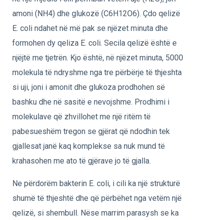
amoni (NH4) dhe glukozë (C6H12O6). Çdo qelizë
E. coli ndahet në më pak se njëzet minuta dhe
formohen dy qeliza E. coli. Secila qelizë është e
njëjtë me tjetrën. Kjo është, në njëzet minuta, 5000
molekula të ndryshme nga tre përbërje të thjeshta
si uji, joni i amonit dhe glukoza prodhohen së
bashku dhe në sasitë e nevojshme. Prodhimi i
molekulave që zhvillohet me një ritëm të
pabesueshëm tregon se gjërat që ndodhin tek
gjallesat janë kaq komplekse sa nuk mund të
krahasohen me ato të gjërave jo të gjalla.
Ne përdorëm bakterin E. coli, i cili ka një strukturë
shumë të thjeshtë dhe që përbëhet nga vetëm një
qelizë, si shembull. Nëse marrim parasysh se ka