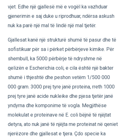
vjet. Edhe një gjallesë më e vogël ka vazhduar
gjenerimin e saj duke u riprodhuar, ndërsa askush
nuk ka parë një mal të lindë një mal tjetër.
Gjallesat kanë një strukturë shumë të pasur dhe të
sofistikuar për sa i përket përbërjeve kimike. Për
shembull, ka 5000 përbërje të ndryshme në
qelizën e Escherichia coli, e cila është një bakter
shumë i thjeshtë dhe peshon vetëm 1/500 000
000 gram. 3000 prej tyre janë proteina, rreth 1000
prej tyre janë acide nukleike dhe pjesa tjetër janë
yndyrna dhe komponime të vogla. Megjithëse
molekulat e proteinave në E. coli bëjnë të njëjtat
detyra, ato nuk janë të njëjta me proteinat në qeniet
njerëzore dhe gjallesat e tjera. Çdo specie ka