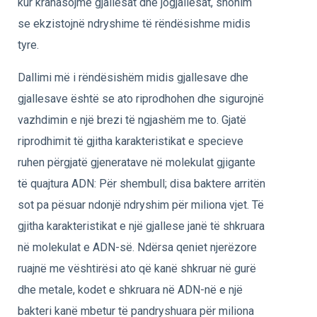
kur krahasojmë gjallesat dhe jogjallesat, shohim
se ekzistojnë ndryshime të rëndësishme midis
tyre.
Dallimi më i rëndësishëm midis gjallesave dhe
gjallesave është se ato riprodhohen dhe sigurojnë
vazhdimin e një brezi të ngjashëm me to. Gjatë
riprodhimit të gjitha karakteristikat e specieve
ruhen përgjatë gjeneratave në molekulat gjigante
të quajtura ADN: Për shembull; disa baktere arritën
sot pa pësuar ndonjë ndryshim për miliona vjet. Të
gjitha karakteristikat e një gjallese janë të shkruara
në molekulat e ADN-së. Ndërsa qeniet njerëzore
ruajnë me vështirësi ato që kanë shkruar në gurë
dhe metale, kodet e shkruara në ADN-në e një
bakteri kanë mbetur të pandryshuara për miliona