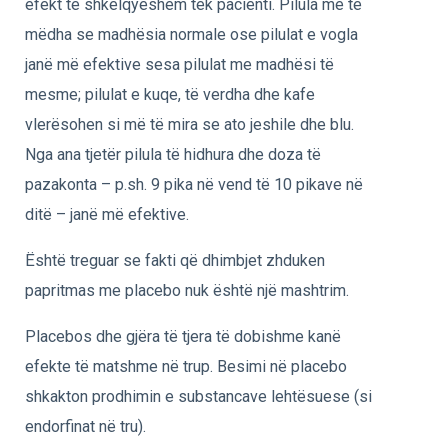
efekt të shkëlqyeshëm tek pacienti. Pilula më të
mëdha se madhësia normale ose pilulat e vogla
janë më efektive sesa pilulat me madhësi të
mesme; pilulat e kuqe, të verdha dhe kafe
vlerësohen si më të mira se ato jeshile dhe blu.
Nga ana tjetër pilula të hidhura dhe doza të
pazakonta – p.sh. 9 pika në vend të 10 pikave në
ditë – janë më efektive.
Është treguar se fakti që dhimbjet zhduken
papritmas me placebo nuk është një mashtrim.
Placebos dhe gjëra të tjera të dobishme kanë
efekte të matshme në trup. Besimi në placebo
shkakton prodhimin e substancave lehtësuese (si
endorfinat në tru).