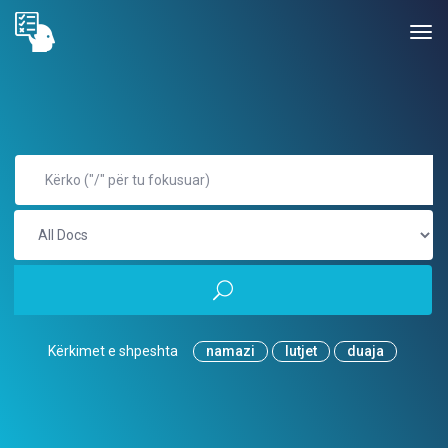
Kërkimet e shpeshta
namazi
lutjet
duaja