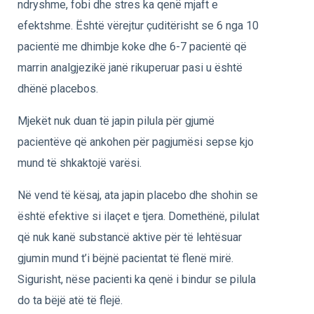
ndryshme, fobi dhe stres ka qenë mjaft e
efektshme. Është vërejtur çuditërisht se 6 nga 10
pacientë me dhimbje koke dhe 6-7 pacientë që
marrin analgjezikë janë rikuperuar pasi u është
dhënë placebos.
Mjekët nuk duan të japin pilula për gjumë
pacientëve që ankohen për pagjumësi sepse kjo
mund të shkaktojë varësi.
Në vend të kësaj, ata japin placebo dhe shohin se
është efektive si ilaçet e tjera. Domethënë, pilulat
që nuk kanë substancë aktive për të lehtësuar
gjumin mund t’i bëjnë pacientat të flenë mirë.
Sigurisht, nëse pacienti ka qenë i bindur se pilula
do ta bëjë atë të flejë.