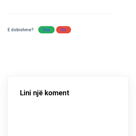
E dobishme?
Yes
No
Lini një koment