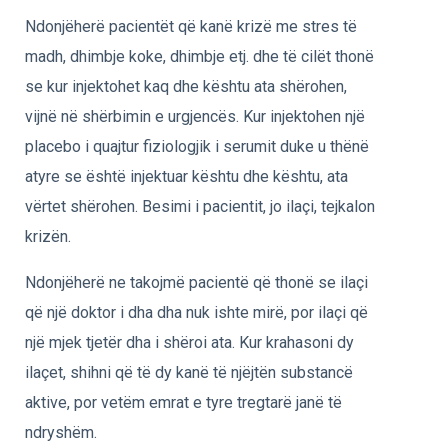
Ndonjëherë pacientët që kanë krizë me stres të
madh, dhimbje koke, dhimbje etj. dhe të cilët thonë
se kur injektohet kaq dhe kështu ata shërohen,
vijnë në shërbimin e urgjencës. Kur injektohen një
placebo i quajtur fiziologjik i serumit duke u thënë
atyre se është injektuar kështu dhe kështu, ata
vërtet shërohen. Besimi i pacientit, jo ilaçi, tejkalon
krizën.
Ndonjëherë ne takojmë pacientë që thonë se ilaçi
që një doktor i dha dha nuk ishte mirë, por ilaçi që
një mjek tjetër dha i shëroi ata. Kur krahasoni dy
ilaçet, shihni që të dy kanë të njëjtën substancë
aktive, por vetëm emrat e tyre tregtarë janë të
ndryshëm.