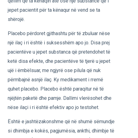
qëllim që ta kënaqin atë ose një substancë që i
jepet pacientit për ta kënaqur në vend se ta
shërojë.
Placebo përdoret gjithashtu për të zbuluar nëse
një ilaç i ri është i suksesshëm apo jo. Disa prej
pacientëve u jepet substanca që pretendohet të
ketë disa efekte, dhe pacientëve të tjerë u jepet
ujë i ëmbëlsuar, me ngjyrë ose pilula që nuk
përmbajnë asnjë ilaç. Ky medikament i rremë
quhet placebo. Placebo është paraqitur në të
njëjtën paketë dhe pamje. Dallimi vlerësohet dhe
nëse ilaçi i ri është efektiv apo jo testohet.
Është e jashtëzakonshme që në shumë sëmundje
si dhimbja e kokës, pagjumësia, ankthi, dhimbje të