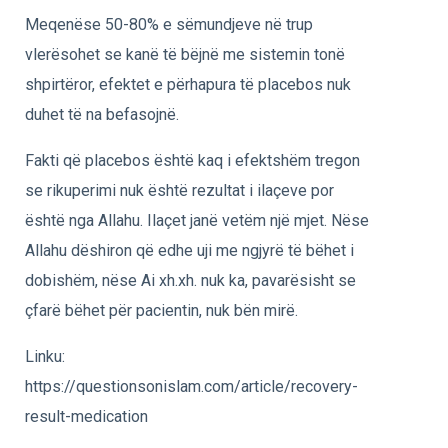
Meqenëse 50-80% e sëmundjeve në trup
vlerësohet se kanë të bëjnë me sistemin tonë
shpirtëror, efektet e përhapura të placebos nuk
duhet të na befasojnë.
Fakti që placebos është kaq i efektshëm tregon
se rikuperimi nuk është rezultat i ilaçeve por
është nga Allahu. Ilaçet janë vetëm një mjet. Nëse
Allahu dëshiron që edhe uji me ngjyrë të bëhet i
dobishëm, nëse Ai xh.xh. nuk ka, pavarësisht se
çfarë bëhet për pacientin, nuk bën mirë.
Linku:
https://questionsonislam.com/article/recovery-
result-medication