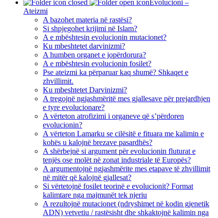
Evolucioni –
Ateizmi
A bazohet materia në rastësi?
Si shpjegohet krijimi në Islam?
A e mbështesin evolucionin mutacionet?
Ku mbeshtetet darvinizmi?
A humben organet e jopërdorura?
A e mbështesin evolucionin fosilet?
Pse ateizmi ka përparuar kaq shumë? Shkaqet e
zhvillimit.
Ku mbeshtetet Darvinizmi?
A tregojnë ngjashmëritë mes gjallesave për prejardhjen
e tyre evolucionare?
A vërteton atrofizimi i organeve që s’përdoren
evolucionin?
A vërteton Lamarku se cilësitë e fituara me kalimin e
kohës u kalojnë brezave pasardhës?
A shërbejnë si argument për evolucionin fluturat e
tenjës ose molët në zonat industriale të Europës?
A argumentojnë ngjashmërite mes etapave të zhvillimit
në mitër që kalojnë gjallesat?
Si vërtetojnë fosilet teorinë e evolucionit? Format
kalimtare nga majmunët tek njeriu
A rezultojnë mutacionet (ndryshimet në kodin gjenetik
ADN) vetvetiu / rastësisht dhe shkaktojnë kalimin nga