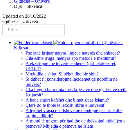
Gjithësia – Universi
Dija – Shkenca
Updated on 26/10/2022
Gjithësia - Universi
Libri i Gjithësisë –
Krijesat
Pse janë krijuar natyra, ligjet e natyrës dhe shkaqet?
Cila është rruga, mënyra apo metoda e meditimit?
A ekzistojnë me të vërtetë alienët (jashtetokesoret,
UFO-t)?
Mrekullia e shiut. Si bëhet dhe bie shiu?
Si duhet t’i konsiderojmë incidentet që ndodhin në
univers?
Cka tregon harmonia mes krijesave dhe gjallesave rreth
Krijuesit?
A kanë shpirt kafshët dhe bimët sipas Islamit?
Çfarë do të thotë të lexosh librin e universit?
A lejohet vrasja e kafsheve që dëmtojnë pasurinë dhe
trupin e dikujt?
A mund të tregoni për hadithe që theksojnë mbjelljen e
pemeve? Mbjellja e pemeve ne Islam