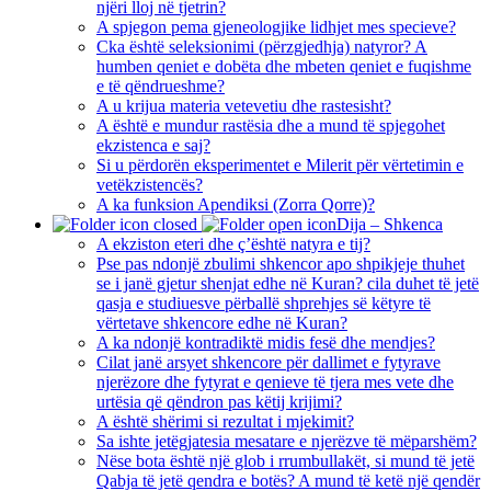
njëri lloj në tjetrin?
A spjegon pema gjeneologjike lidhjet mes specieve?
Cka është seleksionimi (përzgjedhja) natyror? A
humben qeniet e dobëta dhe mbeten qeniet e fuqishme
e të qëndrueshme?
A u krijua materia vetevetiu dhe rastesisht?
A është e mundur rastësia dhe a mund të spjegohet
ekzistenca e saj?
Si u përdorën eksperimentet e Milerit për vërtetimin e
vetëkzistencës?
A ka funksion Apendiksi (Zorra Qorre)?
Dija – Shkenca
A ekziston eteri dhe ç’është natyra e tij?
Pse pas ndonjë zbulimi shkencor apo shpikjeje thuhet
se i janë gjetur shenjat edhe në Kuran? cila duhet të jetë
qasja e studiuesve përballë shprehjes së këtyre të
vërtetave shkencore edhe në Kuran?
A ka ndonjë kontradiktë midis fesë dhe mendjes?
Cilat janë arsyet shkencore për dallimet e fytyrave
njerëzore dhe fytyrat e qenieve të tjera mes vete dhe
urtësia që qëndron pas këtij krijimi?
A është shërimi si rezultat i mjekimit?
Sa ishte jetëgjatesia mesatare e njerëzve të mëparshëm?
Nëse bota është një glob i rrumbullakët, si mund të jetë
Qabja të jetë qendra e botës? A mund të ketë një qendër