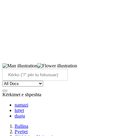
Kërkimet e shpeshta
namazi
lutjet
duaja
Ballina
Pyetjet