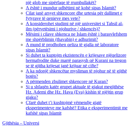
një glob me sipërfaqe të rrumbullakët?
A është i mundur udhëtimi në kohë sipas Islamit?
Cilat janë arsyet shkencore dhe urtesia për dallimet e
fytyrave të qenieve mes vete?
A konsiderohet studimi në një universitet si Tahsil al-
ilm (përvetësimi i njohurive / shkencës)?
Mësimi i cilave shkenca ne Islam është i barasvlefshem
me shpërblimin (thavabin) e adhurimit?
A mund të prodhohen qeliza të gjalla në laboratore
sipas Islamit?
Si duhet ta kuptojm ekzistencën e krijesave njëqelizore
hermafrodite duke marrë parasysh që Kurani na tregon
se të gjitha krijesat janë krijuar në cifte?
A ka ndonjë shkencëtar mysliman të njohur në të gjithë
botën?
A përmenden zbulimet shkencore në Kuran?
Si u shfaqën katër grupet aktuale të gjakut megjithëse
Hz. Ademi dhe Hz. Hava (Eva) kishin të njëjtin grup
gjaku?
Çfarë duhet t’i kushtojmë vëmendje gjatë
eksperimenteve me kafshë? Etika e eksperimentimit me
kafshë sipas Islamit
Gjithësia – Universi