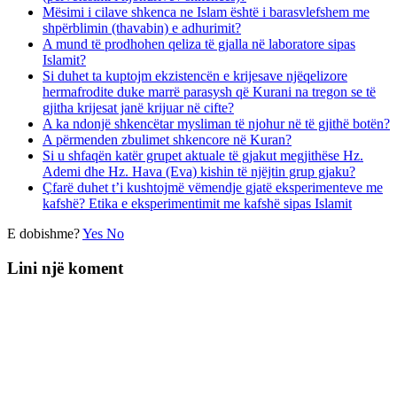
Mësimi i cilave shkenca ne Islam është i barasvlefshem me
shpërblimin (thavabin) e adhurimit?
A mund të prodhohen qeliza të gjalla në laboratore sipas
Islamit?
Si duhet ta kuptojm ekzistencën e krijesave njëqelizore
hermafrodite duke marrë parasysh që Kurani na tregon se të
gjitha krijesat janë krijuar në cifte?
A ka ndonjë shkencëtar mysliman të njohur në të gjithë botën?
A përmenden zbulimet shkencore në Kuran?
Si u shfaqën katër grupet aktuale të gjakut megjithëse Hz.
Ademi dhe Hz. Hava (Eva) kishin të njëjtin grup gjaku?
Çfarë duhet t’i kushtojmë vëmendje gjatë eksperimenteve me
kafshë? Etika e eksperimentimit me kafshë sipas Islamit
E dobishme?
Yes
No
Lini një koment