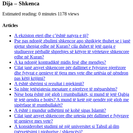
Dija – Shkenca
Estimated reading: 0 minutes
1178 views
Articles
A ekziston eteri dhe ç’është natyra e tij?
Pse pas ndonjë zbulimi shkencor apo shpikjeje thuhet se i janë
gjetur shenjat edhe në Kuran? cila duhet të jetë qasja e
studiuesve përballë shprehjes së këtyre të vërtetave shkencore
edhe në Kuran?
A ka ndonjë kontradiktë midis fesë dhe mendjes?
Cilat janë arsyet shkencore për dallimet e fytyrave njerëzore
dhe fytyrat e qenieve të tjera mes vete dhe urtësia që qëndron
pas këtij krijimi?
A është shërimi si rezultat i mjekimit?
Sa ishte jetëgjatesia mesatare e njerëzve të mëparshëm?
Nëse bota është një glob i rrumbullakët, si mund të jetë Qabja
të jetë qendra e botës? A mund të ketë një qendër një glob me
sipërfaqe të rrumbullakët?
A është i mundur udhëtimi në kohë sipas Islamit?
Cilat janë arsyet shkencore dhe urtesia për dallimet e fytyrave
të qenieve mes vete?
A konsiderohet studimi në një universitet si Tahsil al-ilm
(përvetësimi i njohurive / shkencës)?