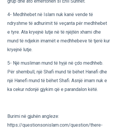
grup dhe ato emërtohen si Ehli Sunnet.
4- Medhhebet në Islam nuk kanë vende të
ndryshme të adhurimit të veçanta për medhhebet
e tyre. Ata kryejnë lutje në të njëjtën xhami dhe
mund të ndjekin imamët e medhhebeve të tjerë kur
kryejnë lutje.
5- Një musliman mund të hyjë në çdo medhheb.
Për shembull, një Shafi mund të bëhet Hanafi dhe
një Hanefi mund të bëhet Shafi. Asnjë imam nuk e
ka cekur ndonjë gjykim që e parandalon këtë.
Burimi në gjuhën angleze:
https://questionsonislam.com/question/there-