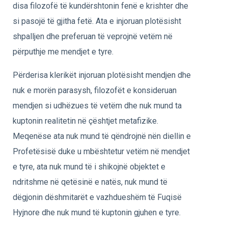
disa filozofë të kundërshtonin fenë e krishter dhe
si pasojë të gjitha fetë. Ata e injoruan plotësisht
shpalljen dhe preferuan të veprojnë vetëm në
përputhje me mendjet e tyre.
Përderisa klerikët injoruan plotësisht mendjen dhe
nuk e morën parasysh, filozofët e konsideruan
mendjen si udhëzues të vetëm dhe nuk mund ta
kuptonin realitetin në çështjet metafizike.
Meqenëse ata nuk mund të qëndrojnë nën diellin e
Profetësisë duke u mbështetur vetëm në mendjet
e tyre, ata nuk mund të i shikojnë objektet e
ndritshme në qetësinë e natës, nuk mund të
dëgjonin dëshmitarët e vazhdueshëm të Fuqisë
Hyjnore dhe nuk mund të kuptonin gjuhen e tyre.