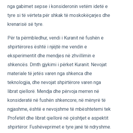
nga gabimet sepse i konsideronin vetëm idetë e
tyre si të vërteta për shkak të moskokëçarjes dhe
krenarisë së tyre.
Për ta përmbledhur, vendi i Kuranit në fushën e
shpirtërores është i njëjtë me vendin e
eksperimentit dhe mendjes në zhvillimin e
shkencës. Dmth gjykimi i përket Kuranit. Nevojat
materiale të jetës varen nga shkenca dhe
teknologjia, dhe nevojat shpirtërore varen nga
librat qiellorë. Mendja dhe përvoja merren në
konsideratë në fushën shkencore; në mënyrë të
ngjashme, është e nevojshme të mbështetemi tek
Profetët dhe librat qiellorë në çështjet e aspektit
shpirtëror. Fushëveprimet e tyre janë të ndryshme.