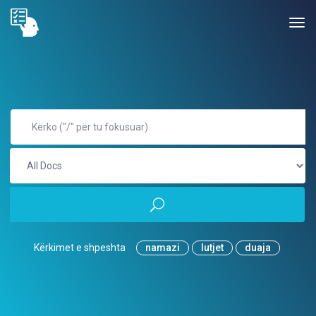
Kërkimet e shpeshta
namazi
lutjet
duaja