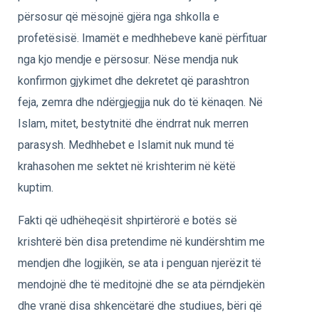
përsosur që mësojnë gjëra nga shkolla e
profetësisë. Imamët e medhhebeve kanë përfituar
nga kjo mendje e përsosur. Nëse mendja nuk
konfirmon gjykimet dhe dekretet që parashtron
feja, zemra dhe ndërgjegjja nuk do të kënaqen. Në
Islam, mitet, bestytnitë dhe ëndrrat nuk merren
parasysh. Medhhebet e Islamit nuk mund të
krahasohen me sektet në krishterim në këtë
kuptim.
Fakti që udhëheqësit shpirtërorë e botës së
krishterë bën disa pretendime në kundërshtim me
mendjen dhe logjikën, se ata i penguan njerëzit të
mendojnë dhe të meditojnë dhe se ata përndjekën
dhe vranë disa shkencëtarë dhe studiues, bëri që