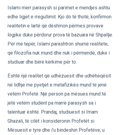
Islami merr parasysh si parimet e mendjes ashtu
edhe ligjet e rregullimit. Kjo do të thotë, konfirmon
realitetin e lartë që dëshmon përmes provave
logjike duke përdorur prova të bazuara në Shpallje.
Për më tepër, Islami parashtron shumë realitete,
që filozofia nuk mund dhe nuk i përmendë, duke i
studiuar dhe bërë kërkime për to.
Është një realitet që udhëzuesit dhe udhëheqësit
në lidhje me pyetjet e metafizikës mund të jenë
vetëm Profetë. Një person pa mësues mund të
jetë vetëm student pa marrë parasysh sa i
talentuar është. Prandaj, studiuesit si Imam
Ghazali, të cilët i konsideronin Profetët si
Mësuesit e tyre dhe i’u bindeshin Profetëve, u