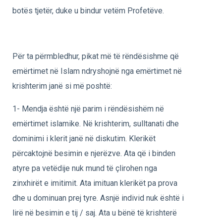
botës tjetër, duke u bindur vetëm Profetëve.
Për ta përmbledhur, pikat më të rëndësishme që
emërtimet në Islam ndryshojnë nga emërtimet në
krishterim janë si më poshtë:
1- Mendja është një parim i rëndësishëm në
emërtimet islamike. Në krishterim, sulltanati dhe
dominimi i klerit janë në diskutim. Klerikët
përcaktojnë besimin e njerëzve. Ata që i binden
atyre pa vetëdije nuk mund të çlirohen nga
zinxhirët e imitimit. Ata imituan klerikët pa prova
dhe u dominuan prej tyre. Asnjë individ nuk është i
lirë në besimin e tij / saj. Ata u bënë të krishterë