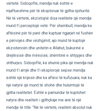
vërtetë. Sidoqoftë, mendja nuk është e
mjaftueshme për të eksploruar të gjitha njohuritë.
Në të vërtetë, ekzistojnë disa realitete që mendja
mund t’i perceptojë vetë. Për shembull, mendja ka
aftësinë për të parë dhe kuptuar ngjarjet në fushën
e përvojës dhe vëzhgimit; ajo mund të kuptojë
ekzistencën dhe unitetin e Allahut, bukurinë e
drejtësisë dhe mirësisë, shëmtinë e shtypjes dhe
shthurjes. Sidoqoftë, ka shumë pika që mendja nuk
mund t’i arrijë dhe t’i eksplorojë sepse mendja
është një krijesë dhe ka aftësi të kufizuara; nuk ka
një natyrë që mund të shohë dhe hulumtojë të
gjitha realitetet. Është e pamundur të kuptohet
natyra dhe realiteti i gjithçkaje me anë të një
mendje të tillë. “Në të vërtetë, realiteti absolut nuk