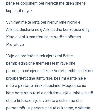
bënë të dobishëm për njerëzit me dijen dhe të
kuptuarit e tyre.
Synimet më të larta për njeriun janë njohja e
Allahut, dashuria ndaj Allahut dhe kënaqësia e Tij.
Këto cilësi u transferuan te njerëzit përmes
Profetëve.
“Dije se profetësia tek njerëzimi është
përmbledhja dhe themeli i të mirave dhe
përsosjes së njeriut; Feja e Vërtetë është indeksi i
prosperitetit dhe lumturisë; besimi është një e
mirë e pastër, e mrekullueshme. Meqenëse në
këtë botë një bukuri e ndritshme, një e mirë e gjerë
dhe e lartësuar, një e vërtetë e dukshme dhe
përsosmëri superiore janë të dukshme, e vërteta