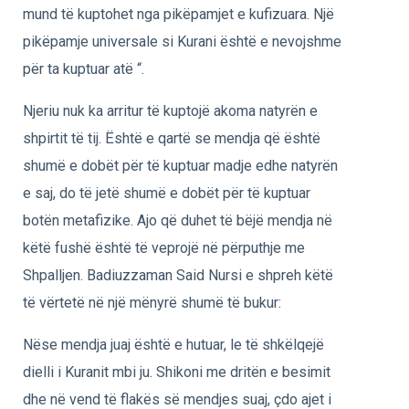
mund të kuptohet nga pikëpamjet e kufizuara. Një
pikëpamje universale si Kurani është e nevojshme
për ta kuptuar atë “.
Njeriu nuk ka arritur të kuptojë akoma natyrën e
shpirtit të tij. Është e qartë se mendja që është
shumë e dobët për të kuptuar madje edhe natyrën
e saj, do të jetë shumë e dobët për të kuptuar
botën metafizike. Ajo që duhet të bëjë mendja në
këtë fushë është të veprojë në përputhje me
Shpalljen. Badiuzzaman Said Nursi e shpreh këtë
të vërtetë në një mënyrë shumë të bukur:
Nëse mendja juaj është e hutuar, le të shkëlqejë
dielli i Kuranit mbi ju. Shikoni me dritën e besimit
dhe në vend të flakës së mendjes suaj, çdo ajet i