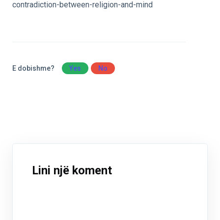
contradiction-between-religion-and-mind
E dobishme?
Yes
No
Lini një koment