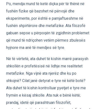
Po, mendja mund të ketë diçka për të thënë në
fushën fizike që bazohet në përvojë dhe
eksperimente, por është e pamjaftueshme në
fushën shpirtërore dhe metafizike. Ata filozofë
gabuan sepse u përpoqën të zgjidhnin problemet
që mund të ndriçohen vetëm përmes zbulesës
hyjnore ma anë të mendjes së tyre.
Në të vërtetë, ata duhet të kishin marrë parasysh
shkollën e profetësisë në lidhje me realitetet
metafizike. Nga vijnë ata njerëz dhe ku po
shkojnë? Cilat janë detyrat e tyre në këtë botë?
Ata duhet të kishin kontrolluar pyetjet e tyre me
frymën e kësaj shkolle. Ata nuk e bënë këtë;
prandaj, idetë që parashtruan filozofët,