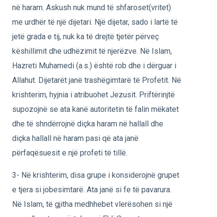
në haram. Askush nuk mund të shfaroset(vritet)
me urdhër të një dijetari. Një dijetar, sado i lartë të
jetë grada e tij, nuk ka të drejtë tjetër përveç
këshillimit dhe udhëzimit të njerëzve. Në Islam,
Hazreti Muhamedi (a.s.) është rob dhe i dërguar i
Allahut. Dijetarët janë trashëgimtarë të Profetit. Në
krishterim, hyjnia i atribuohet Jezusit. Priftërinjtë
supozojnë se ata kanë autoritetin të falin mëkatet
dhe të shndërrojnë diçka haram në hallall dhe
diçka hallall në haram pasi që ata janë
përfaqësuesit e një profeti të tillë.
3- Në krishterim, disa grupe i konsiderojnë grupet
e tjera si jobesimtarë. Ata janë si fe të pavarura.
Në Islam, të gjitha medhhebet vlerësohen si një