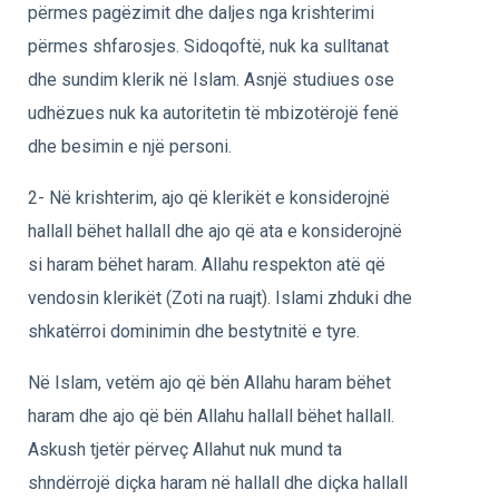
përmes pagëzimit dhe daljes nga krishterimi
përmes shfarosjes. Sidoqoftë, nuk ka sulltanat
dhe sundim klerik në Islam. Asnjë studiues ose
udhëzues nuk ka autoritetin të mbizotërojë fenë
dhe besimin e një personi.
2- Në krishterim, ajo që klerikët e konsiderojnë
hallall bëhet hallall dhe ajo që ata e konsiderojnë
si haram bëhet haram. Allahu respekton atë që
vendosin klerikët (Zoti na ruajt). Islami zhduki dhe
shkatërroi dominimin dhe bestytnitë e tyre.
Në Islam, vetëm ajo që bën Allahu haram bëhet
haram dhe ajo që bën Allahu hallall bëhet hallall.
Askush tjetër përveç Allahut nuk mund ta
shndërrojë diçka haram në hallall dhe diçka hallall