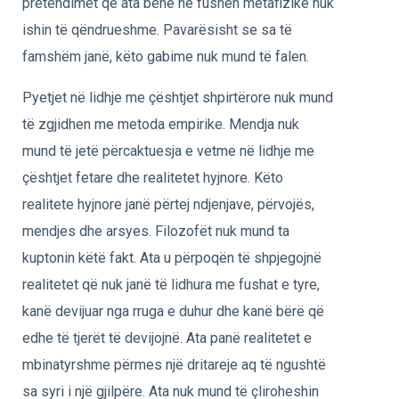
pretendimet që ata bënë në fushën metafizike nuk
ishin të qëndrueshme. Pavarësisht se sa të
famshëm janë, këto gabime nuk mund të falen.
Pyetjet në lidhje me çështjet shpirtërore nuk mund
të zgjidhen me metoda empirike. Mendja nuk
mund të jetë përcaktuesja e vetme në lidhje me
çështjet fetare dhe realitetet hyjnore. Këto
realitete hyjnore janë përtej ndjenjave, përvojës,
mendjes dhe arsyes. Filozofët nuk mund ta
kuptonin këtë fakt. Ata u përpoqën të shpjegojnë
realitetet që nuk janë të lidhura me fushat e tyre,
kanë devijuar nga rruga e duhur dhe kanë bërë që
edhe të tjerët të devijojnë. Ata panë realitetet e
mbinatyrshme përmes një dritareje aq të ngushtë
sa syri i një gjilpëre. Ata nuk mund të çliroheshin