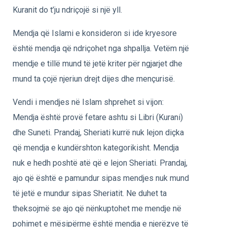
Kuranit do t’ju ndriçojë si një yll.
Mendja që Islami e konsideron si ide kryesore
është mendja që ndriçohet nga shpallja. Vetëm një
mendje e tillë mund të jetë kriter për ngjarjet dhe
mund ta çojë njeriun drejt dijes dhe mençurisë.
Vendi i mendjes në Islam shprehet si vijon:
Mendja është provë fetare ashtu si Libri (Kurani)
dhe Suneti. Prandaj, Sheriati kurrë nuk lejon diçka
që mendja e kundërshton kategorikisht. Mendja
nuk e hedh poshtë atë që e lejon Sheriati. Prandaj,
ajo që është e pamundur sipas mendjes nuk mund
të jetë e mundur sipas Sheriatit. Ne duhet ta
theksojmë se ajo që nënkuptohet me mendje në
pohimet e mësipërme është mendja e njerëzve të