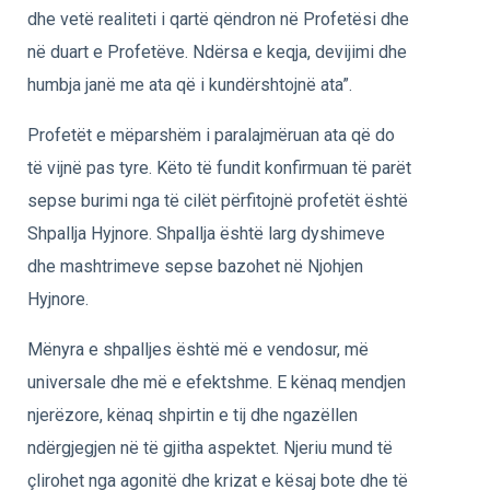
dhe vetë realiteti i qartë qëndron në Profetësi dhe
në duart e Profetëve. Ndërsa e keqja, devijimi dhe
humbja janë me ata që i kundërshtojnë ata”.
Profetët e mëparshëm i paralajmëruan ata që do
të vijnë pas tyre. Këto të fundit konfirmuan të parët
sepse burimi nga të cilët përfitojnë profetët është
Shpallja Hyjnore. Shpallja është larg dyshimeve
dhe mashtrimeve sepse bazohet në Njohjen
Hyjnore.
Mënyra e shpalljes është më e vendosur, më
universale dhe më e efektshme. E kënaq mendjen
njerëzore, kënaq shpirtin e tij dhe ngazëllen
ndërgjegjen në të gjitha aspektet. Njeriu mund të
çlirohet nga agonitë dhe krizat e kësaj bote dhe të